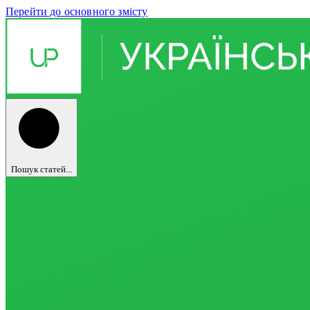
Перейти до основного змісту
Пошук статей...