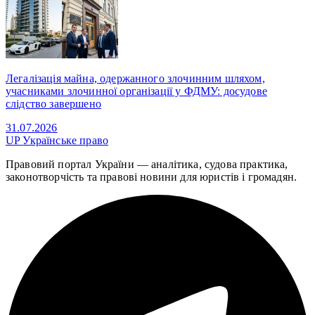
Легалізація майна, одержанного злочинним шляхом,
учасниками злочинної організації у ФДМУ: досудове
слідство завершено
31.07.2026
UP
Українське право
Правовий портал України — аналітика, судова практика,
законотворчість та правові новини для юристів і громадян.