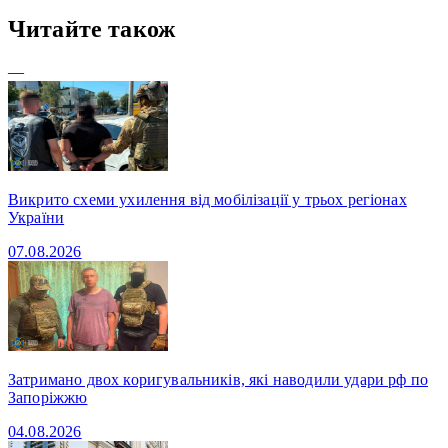
Читайте також
—
Викрито схеми ухилення від мобілізації у трьох регіонах
України
07.08.2026
Затримано двох коригувальників, які наводили удари рф по
Запоріжжю
04.08.2026