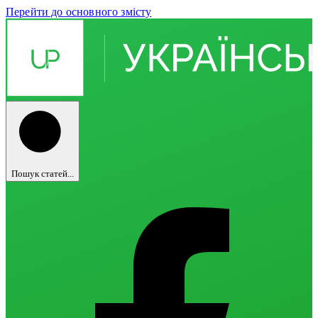
Перейти до основного змісту
Пошук статей...