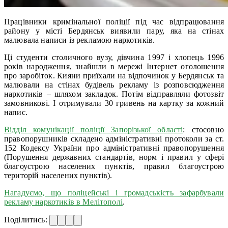
Працівники кримінальної поліції під час відпрацювання
району у місті Бердянськ виявили пару, яка на стінах
малювала написи із рекламою наркотиків.
Ці студенти столичного вузу, дівчина 1997 і хлопець 1996
років народження, знайшли в мережі Інтернет оголошення
про заробіток. Кияни приїхали на відпочинок у Бердянськ та
малювали на стінах будівель рекламу із розповсюдження
наркотиків – шляхом закладок. Потім відправляли фотозвіт
замовникові. І отримували 30 гривень на картку за кожний
напис.
Відділ комунікації поліції Запорізької області
: стосовно
правопорушників складено адміністративні протоколи за ст.
152 Кодексу України про адміністративні правопорушення
(Порушення державних стандартів, норм і правил у сфері
благоустрою населених пунктів, правил благоустрою
територій населених пунктів).
Нагадуємо, що поліцейські і громадськість зафарбували
рекламу наркотиків в Мелітополі
.
Поділитись: