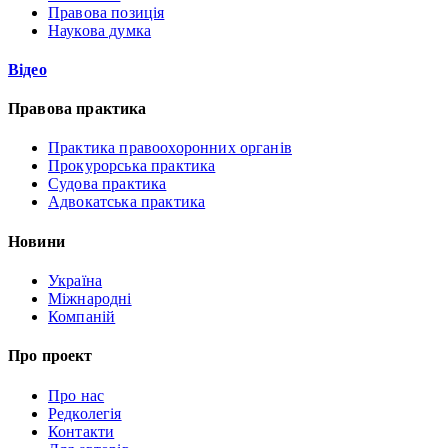
Правова позиція
Наукова думка
Відео
Правова практика
Практика правоохоронних органів
Прокурорська практика
Судова практика
Адвокатська практика
Новини
Україна
Міжнародні
Компаній
Про проект
Про нас
Редколегія
Контакти