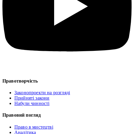
Правотворчість
Законопроекти на розгляді
Прийняті закони
Набули чинності
Правовий погляд
Право в мистецтві
Аналітика