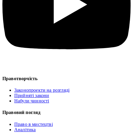
Правотворчість
Законопроекти на розгляді
Прийняті закони
Набули чинності
Правовий погляд
Право в мистецтві
Аналітика