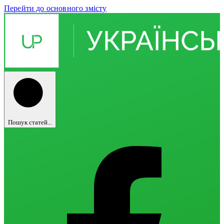
Перейти до основного змісту
Пошук статей...