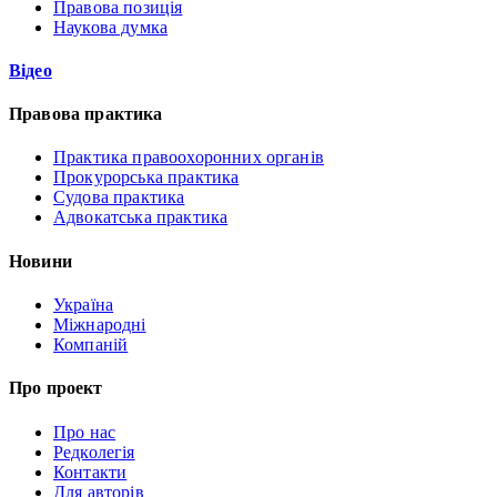
Правова позиція
Наукова думка
Відео
Правова практика
Практика правоохоронних органів
Прокурорська практика
Судова практика
Адвокатська практика
Новини
Україна
Міжнародні
Компаній
Про проект
Про нас
Редколегія
Контакти
Для авторів