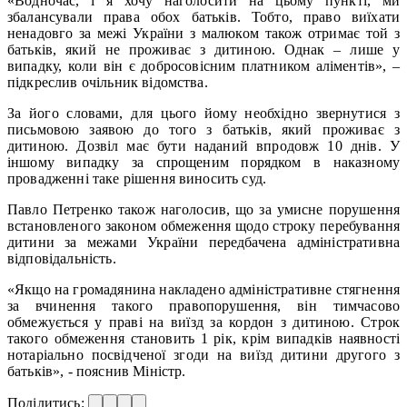
«Водночас, і я хочу наголосити на цьому пункті, ми
збалансували права обох батьків. Тобто, право виїхати
ненадовго за межі України з малюком також отримає той з
батьків, який не проживає з дитиною. Однак – лише у
випадку, коли він є добросовісним платником аліментів», –
підкреслив очільник відомства.
За його словами, для цього йому необхідно звернутися з
письмовою заявою до того з батьків, який проживає з
дитиною. Дозвіл має бути наданий впродовж 10 днів. У
іншому випадку за спрощеним порядком в наказному
провадженні таке рішення виносить суд.
Павло Петренко також наголосив, що за умисне порушення
встановленого законом обмеження щодо строку перебування
дитини за межами України передбачена адміністративна
відповідальність.
«Якщо на громадянина накладено адміністративне стягнення
за вчинення такого правопорушення, він тимчасово
обмежується у праві на виїзд за кордон з дитиною. Строк
такого обмеження становить 1 рік, крім випадків наявності
нотаріально посвідченої згоди на виїзд дитини другого з
батьків», - пояснив Міністр.
Поділитись: