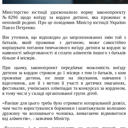
Міністерство юстиції удосконалило норму законопроекту
№8296 щодо виїзду за кордон дитини, яка проживає в
неповній родині. Про це повідомив Міністр юстиції України
Павло Петренко.
Він уточнив, що відповідно до запропонованих змін той з
батьків, який проживає з дитиною, може самостійно
вирішувати питання тимчасового виїзду дитини за кордон за
наявності заборгованості зі сплати аліментів іншого з батьків
більше 4 місяців.
При цьому, законопроект передбачає можливість виїзду
дитини за кордон строком до 1 місяця з тим із батьків, з ким
проживає дитина, не лише на лікування, навчання і
відпочинок, але й з метою її участі в дитячих змаганнях,
фестивалях, учнівських олімпіадах та конкурсах за кордоном,
в тому числі у складі організованої групи дітей.
«Раніше для цього треба було отримати нотаріальний дозвіл,
чим часто користувалися боржники і шантажували колишню
дружину чи колишнього чоловіка, вимагаючи відмовитися
від аліментів», - зазначив Міністр.