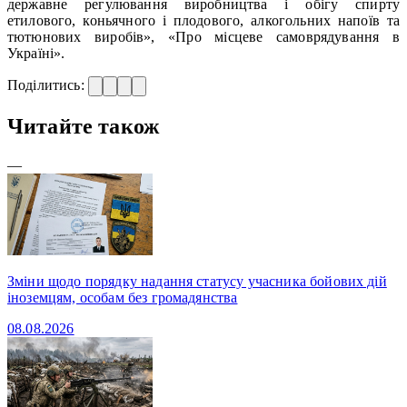
державне регулювання виробництва і обігу спирту
етилового, коньячного і плодового, алкогольних напоїв та
тютюнових виробів», «Про місцеве самоврядування в
Україні».
Поділитись:
Читайте також
—
Зміни щодо порядку надання статусу учасника бойових дій
іноземцям, особам без громадянства
08.08.2026