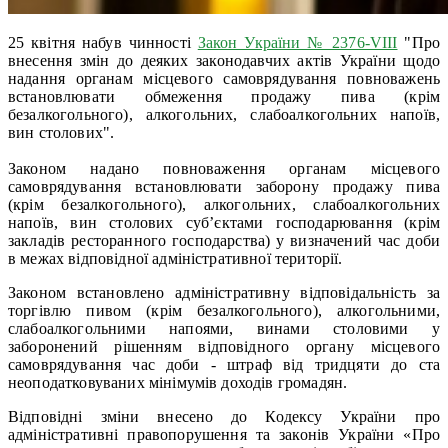
25 квітня набув чинності
Закон України № 2376-VIII
"Про
внесення змін до деяких законодавчих актів України щодо
надання органам місцевого самоврядування повноважень
встановлювати обмеження продажу пива (крім
безалкогольного), алкогольних, слабоалкогольних напоїв,
вин столових".
Законом надано повноваження органам місцевого
самоврядування встановлювати заборону продажу пива
(крім безалкогольного), алкогольних, слабоалкогольних
напоїв, вин столових суб’єктами господарювання (крім
закладів ресторанного господарства) у визначений час доби
в межах відповідної адміністративної території.
Законом встановлено адміністративну відповідальність за
торгівлю пивом (крім безалкогольного), алкогольними,
слабоалкогольними напоями, винами столовими у
заборонений рішенням відповідного органу місцевого
самоврядування час доби - штраф від тридцяти до ста
неоподатковуваних мінімумів доходів громадян.
Відповідні зміни внесено до Кодексу України про
адміністративні правопорушення та законів України «Про