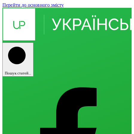
Перейти до основного змісту
Пошук статей...