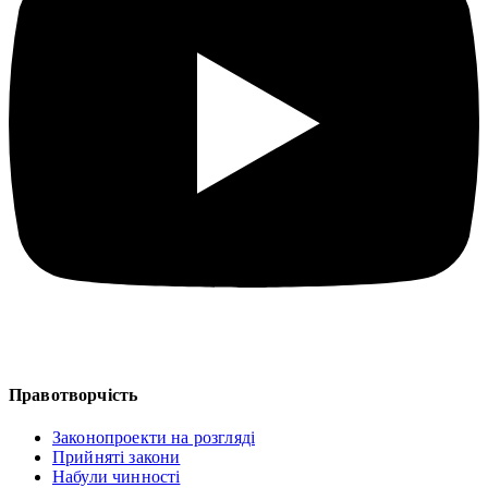
Правотворчість
Законопроекти на розгляді
Прийняті закони
Набули чинності