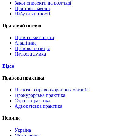
Законопроекти на розгляді
Прийняті закони
Набули чинності
Правовий погляд
Право в мистецтві
Аналітика
Правова позиція
Наукова думка
Відео
Правова практика
Практика правоохоронних органів
Прокурорська практика
Судова практика
Адвокатська практика
Новини
Україна
Міжнародні