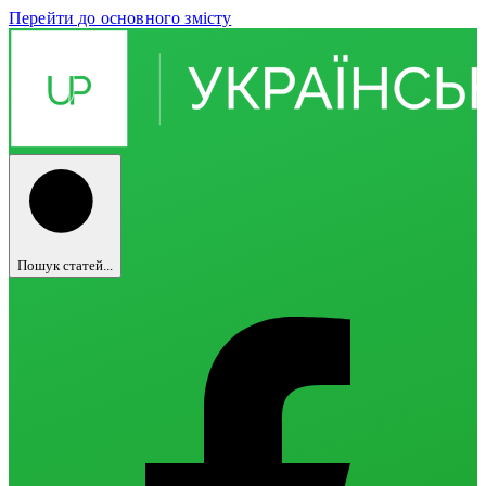
Перейти до основного змісту
Пошук статей...