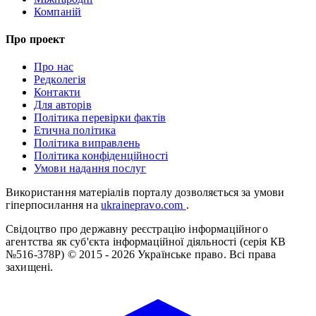
Компаній
Про проект
Про нас
Редколегія
Контакти
Для авторів
Політика перевірки фактів
Етична політика
Політика виправлень
Політика конфіденційності
Умови надання послуг
Використання матеріалів порталу дозволяється за умови
гіперпосилання на
ukrainepravo.com
.
Свідоцтво про державну реєстрацію інформаційного
агентства як суб'єкта інформаційної діяльності (серія КВ
№516-378Р)
© 2015 - 2026 Українське право. Всі права
захищені.