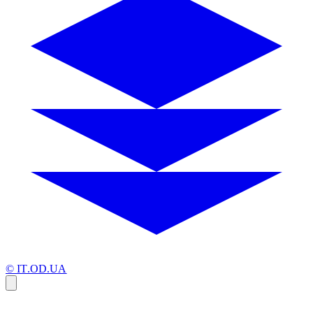
© IT.OD.UA