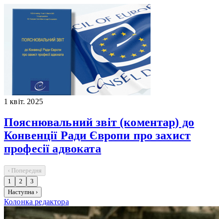
1 квіт. 2025
Пояснювальний звіт (коментар) до
Конвенції Ради Європи про захист
професії адвоката
‹ Попередня
1
2
3
Наступна ›
Колонка редактора