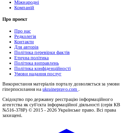
Міжнародні
Компаній
Про проект
Про нас
Редколегія
Контакти
Для авторів
Політика перевірки фактів
Етична політика
Політика виправлень
Політика конфіденційності
Умови надання послуг
Використання матеріалів порталу дозволяється за умови
гіперпосилання на
ukrainepravo.com
.
Свідоцтво про державну реєстрацію інформаційного
агентства як суб'єкта інформаційної діяльності (серія КВ
№516-378Р)
© 2015 - 2026 Українське право. Всі права
захищені.