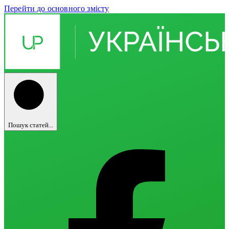
Перейти до основного змісту
Пошук статей...