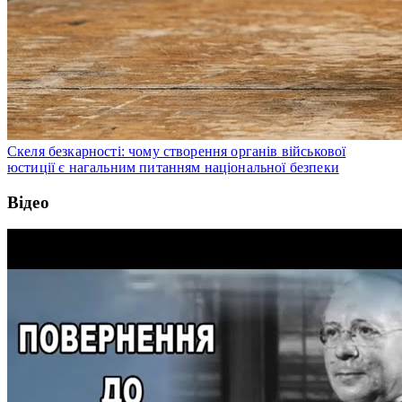
Скеля безкарності: чому створення органів військової
юстиції є нагальним питанням національної безпеки
Відео