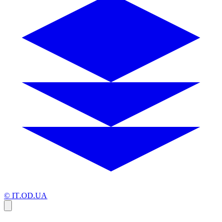
© IT.OD.UA