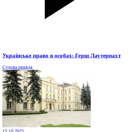
Українське право в особах: Герш Лаутерпахт
Судова правда
15.10.2025