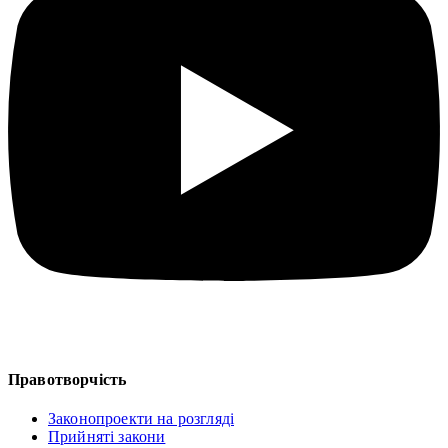
Правотворчість
Законопроекти на розгляді
Прийняті закони