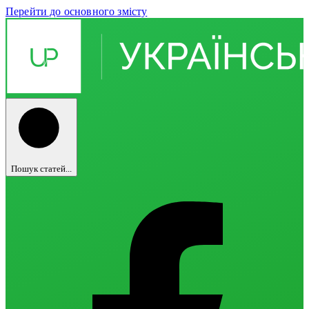
Перейти до основного змісту
Пошук статей...