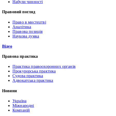
Набули чинності
Правовий погляд
Право в мистецтві
Аналітика
Правова позиція
Наукова думка
Відео
Правова практика
Практика правоохоронних органів
Прокурорська практика
Судова практика
Адвокатська практика
Новини
Україна
Міжнародні
Компаній