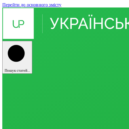
Перейти до основного змісту
Пошук статей...