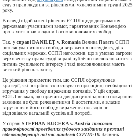
суду з прав людини за рішеннями, ухваленими в грудні 2025
року.
В огляді відображені рішення ЄСПЛ щодо дотримання
державами-учасницями вимог, гарантованих Конвенцією
про захист прав людини і основоположних свобод.
Так, у
справі DANILEŢ v. Romania
Велика Палата ЄСПЛ
розглянула питання свободи вираження поглядів судді в
соціальних мережах. ЄСПЛ наголосив, що в умовах загрози
верховенству права судді вправі публічно висловлюватися з
питань суспільного інтересу і такі висловлювання мають
високий рівень захисту.
Це рішення прикметне тим, що ЄСПЛ сформулював
критерії, які потрібно застосовувати при оцінці необхідності
втручання у свободу вираження поглядів. У цій справі
ЄСПЛ вважав, що причини для дисциплінарного покарання
заявника не були релевантними й достатніми, а власне
втручання в його свободу вираження поглядів не
відповідало нагальній суспільній потребі.
У справі
STEPHAN KUCERA v. Austria
с
тосовно
правомірності проведення судового засідання в режимі
відеоконференції під час пандемії COVID-19.
Заявник