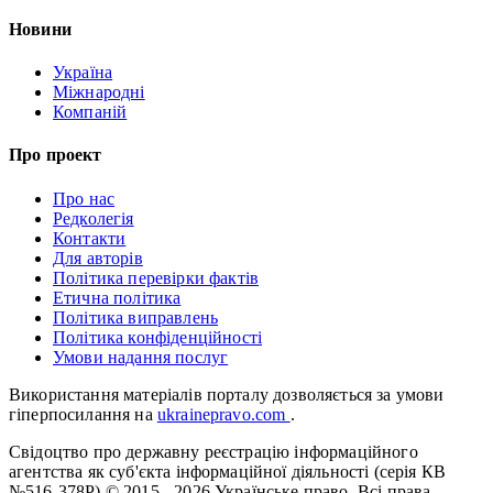
Новини
Україна
Міжнародні
Компаній
Про проект
Про нас
Редколегія
Контакти
Для авторів
Політика перевірки фактів
Етична політика
Політика виправлень
Політика конфіденційності
Умови надання послуг
Використання матеріалів порталу дозволяється за умови
гіперпосилання на
ukrainepravo.com
.
Свідоцтво про державну реєстрацію інформаційного
агентства як суб'єкта інформаційної діяльності (серія КВ
№516-378Р)
© 2015 - 2026 Українське право. Всі права