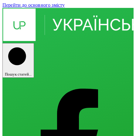
Перейти до основного змісту
Пошук статей...