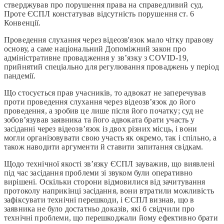
стверджував про порушення права на справедливий суд.
Проте ЄСПЛ констатував відсутність порушення ст. 6
Конвенції.
Проведення слухання через відеозв'язок мало чітку правову
основу, а саме національний Допоміжний закон про
адміністративне провадження у зв’язку з COVID-19,
прийнятий спеціально для регулювання проваджень у період
пандемії.
Що стосується прав учасників, то адвокат не заперечував
проти проведення слухання через відеозв’язок до його
проведення, а зробив це лише після його початку; суд не
зобов’язував заявника та його адвоката брати участь у
засіданні через відеозв’язок із двох різних місць, і вони
могли організовувати свою участь як окремо, так і спільно, а
також наводити аргументи й ставити запитання свідкам.
Щодо технічної якості зв’язку ЄСПЛ зауважив, що виявлені
під час засідання проблеми зі звуком були оперативно
вирішені. Оскільки сторони відмовилися від зачитування
протоколу наприкінці засідання, вони втратили можливість
зафіксувати технічні перешкоди, і ЄСПЛ визнав, що в
заявника не було достатньо доказів, які б свідчили про
технічні проблеми, що перешкоджали йому ефективно брати