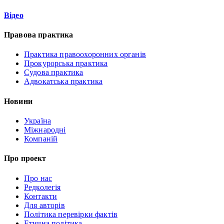
Відео
Правова практика
Практика правоохоронних органів
Прокурорська практика
Судова практика
Адвокатська практика
Новини
Україна
Міжнародні
Компаній
Про проект
Про нас
Редколегія
Контакти
Для авторів
Політика перевірки фактів
Етична політика