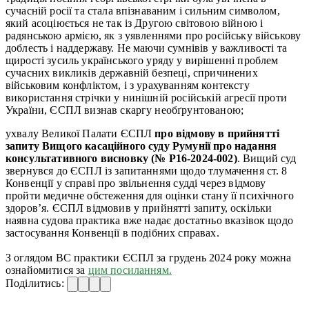
сучасній росії та стала впізнаваним і сильним символом,
який асоціюється не так із Другою світовою війною і
радянською армією, як з уявленнями про російську військову
доблесть і наддержаву. Не маючи сумнівів у важливості та
щирості зусиль українського уряду у вирішенні проблем
сучасних викликів державній безпеці, спричинених
військовим конфліктом, і з урахуванням контексту
використання стрічки у нинішній російській агресії проти
України, ЄСПЛ визнав скаргу необґрунтованою;
ухвалу Великої Палати ЄСПЛ
про відмову в прийнятті
запиту Вищого касаційного суду Румунії про надання
консультативного висновку (№ P16-2024-002)
. Вищий суд
звернувся до ЄСПЛ із запитаннями щодо тлумачення ст. 8
Конвенції у справі про звільнення судді через відмову
пройти медичне обстеження для оцінки стану її психічного
здоров’я. ЄСПЛ відмовив у прийнятті запиту, оскільки
наявна судова практика вже надає достатньо вказівок щодо
застосування Конвенції в подібних справах.
З оглядом ВС практики ЄСПЛ за грудень 2024 року можна
ознайомитися за
цим посиланням.
Поділитись: