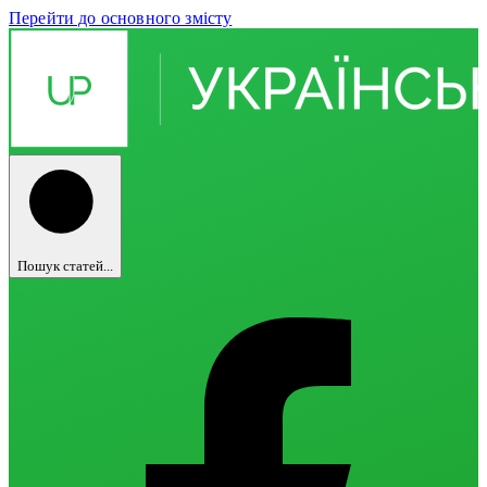
Перейти до основного змісту
Пошук статей...