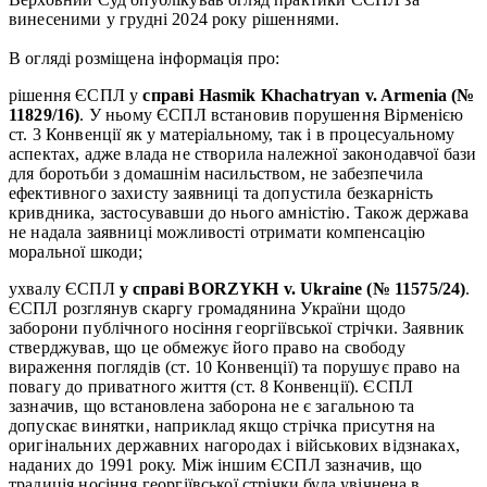
винесеними у грудні 2024 року рішеннями.
В огляді розміщена інформація про:
рішення ЄСПЛ у
справі Hasmik Khachatryan v. Armenia (№
11829/16)
. У ньому ЄСПЛ встановив порушення Вірменією
ст. 3 Конвенції як у матеріальному, так і в процесуальному
аспектах, адже влада не створила належної законодавчої бази
для боротьби з домашнім насильством, не забезпечила
ефективного захисту заявниці та допустила безкарність
кривдника, застосувавши до нього амністію. Також держава
не надала заявниці можливості отримати компенсацію
моральної шкоди;
ухвалу ЄСПЛ
у справі BORZYKH v. Ukraine (№ 11575/24)
.
ЄСПЛ розглянув скаргу громадянина України щодо
заборони публічного носіння георгіївської стрічки. Заявник
стверджував, що це обмежує його право на свободу
вираження поглядів (ст. 10 Конвенції) та порушує право на
повагу до приватного життя (ст. 8 Конвенції). ЄСПЛ
зазначив, що встановлена заборона не є загальною та
допускає винятки, наприклад якщо стрічка присутня на
оригінальних державних нагородах і військових відзнаках,
наданих до 1991 року. Між іншим ЄСПЛ зазначив, що
традиція носіння георгіївської стрічки була увічнена в