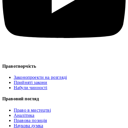
Правотворчість
Законопроекти на розгляді
Прийняті закони
Набули чинності
Правовий погляд
Право в мистецтві
Аналітика
Правова позиція
Наукова думка