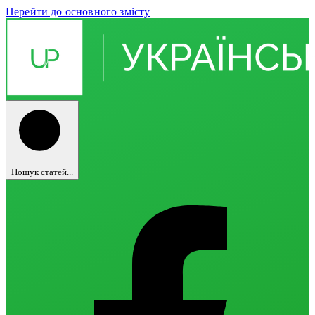
Перейти до основного змісту
Пошук статей...