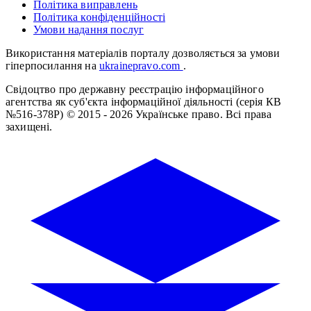
Політика виправлень
Політика конфіденційності
Умови надання послуг
Використання матеріалів порталу дозволяється за умови
гіперпосилання на
ukrainepravo.com
.
Свідоцтво про державну реєстрацію інформаційного
агентства як суб'єкта інформаційної діяльності (серія КВ
№516-378Р)
© 2015 - 2026 Українське право. Всі права
захищені.