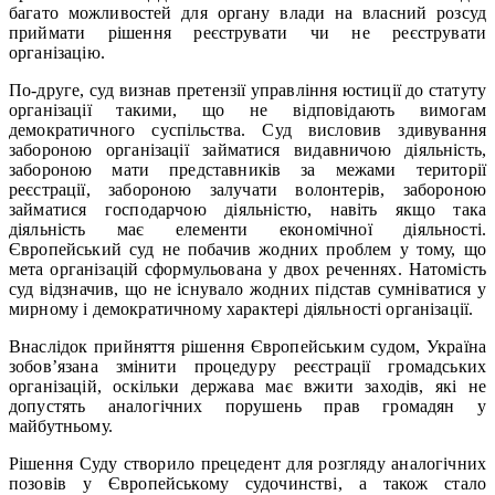
багато можливостей для органу влади на власний розсуд
приймати рішення реєструвати чи не реєструвати
організацію.
По-друге, суд визнав претензії управління юстиції до статуту
організації такими, що не відповідають вимогам
демократичного суспільства. Суд висловив здивування
забороною організації займатися видавничою діяльність,
забороною мати представників за межами території
реєстрації, забороною залучати волонтерів, забороною
займатися господарчою діяльністю, навіть якщо така
діяльність має елементи економічної діяльності.
Європейський суд не побачив жодних проблем у тому, що
мета організацій сформульована у двох реченнях. Натомість
суд відзначив, що не існувало жодних підстав сумніватися у
мирному і демократичному характері діяльності організації.
Внаслідок прийняття рішення Європейським судом, Україна
зобов’язана змінити процедуру реєстрації громадських
організацій, оскільки держава має вжити заходів, які не
допустять аналогічних порушень прав громадян у
майбутньому.
Рішення Суду створило прецедент для розгляду аналогічних
позовів у Європейському судочинстві, а також стало