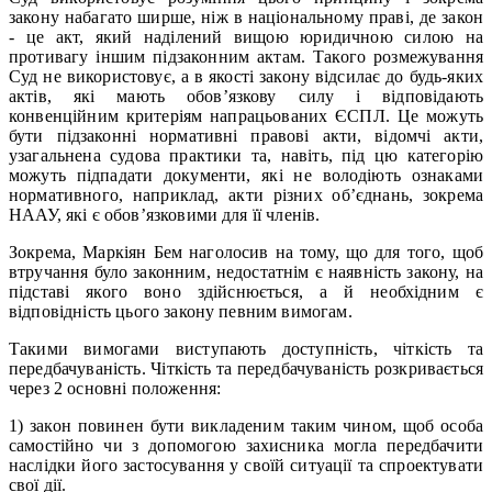
закону набагато ширше, ніж в національному праві, де закон
- це акт, який наділений вищою юридичною силою на
противагу іншим підзаконним актам. Такого розмежування
Суд не використовує, а в якості закону відсилає до будь-яких
актів, які мають обов’язкову силу і відповідають
конвенційним критеріям напрацьованих ЄСПЛ. Це можуть
бути підзаконні нормативні правові акти, відомчі акти,
узагальнена судова практики та, навіть, під цю категорію
можуть підпадати документи, які не володіють ознаками
нормативного, наприклад, акти різних об’єднань, зокрема
НААУ, які є обов’язковими для її членів.
Зокрема, Маркіян Бем наголосив на тому, що для того, щоб
втручання було законним, недостатнім є наявність закону, на
підставі якого воно здійснюється, а й необхідним є
відповідність цього закону певним вимогам.
Такими вимогами виступають доступність, чіткість та
передбачуваність. Чіткість та передбачуваність розкривається
через 2 основні положення:
1) закон повинен бути викладеним таким чином, щоб особа
самостійно чи з допомогою захисника могла передбачити
наслідки його застосування у своїй ситуації та спроектувати
свої дії.