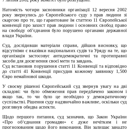
Натомість чотири засновники організації 12 вересня 2002
року звернулись до Європейського суду з прав людини зі
скаргою про те, що гарантоване їм статтею 11 Європейської
конвенції про захист прав людини і основних свобод право
на свободу об’єднання було порушено органами державної
влади України.
Суд, дослідивши матеріали справи, дійшов висновку, що
відсутніми є вказівки національних судів та Уряду на те, що
організація застосовує антидемократичні та протиправні
засоби для досягнення своєї мети та завдань.
Суд встановив порушення статті 11 Конвенції та відповідно
до статті 41 Конвенції присудив кожному заявнику 1,500
Євро немайнової шкоди.
У своєму рішенні Європейський суд звернув увагу на дві
складові: чи було обмеження прав передбачено законом і
якщо так, то чи було це необхідно у демократичному
суспільстві. Рішення суду надзвичайно важливе, оскільки суд
розглянув обидва аспекти.
Щодо першого питання, суд зазначив, що Закон України
«Про об‘єднання громадян» є дуже нечітким і не
прогнозованим щодо його виконання. Він залишає занадто