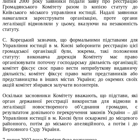
липня 2000 року заявники подали заяву про реєстрацію
Громадянського Комітету разом із копією статуту до
Київського міського управління юстиції. Надалі заявники
намагалися зареєструвати організацію, проте органи
легалізації відмовляли у цьому, вказуючи на незаконність
статуту.
С. Корецький зазначив, що формальними підставами для
Управління юстиції в м. Києві заборонити реєстрацію цієї
громадської організації були, зокрема, такі положення
статуту: виконавча дирекція Комітету має право
організовувати поточну господарську діяльність організації;
комітет фіксує своє право вести неприбуткову видавничу
діяльність; комітет фіксує право мати представників або
представництва в інших містах України; до окремих своїх
акцій комітет збирався залучати волонтерів.
Оскільки засновники Комітету вважають, що підстави, які
орган державної реєстрації використав для відмови в
легалізації новоствореного об’єднання громадян, є
результатом довільного перекручення законів України – дії
Управління юстиції в м. Києві були оскаржені до місцевого
районного, потім до міського апеляційного, а потім і до
Верховного Суду України.
7 липня 2002 року Комітет було розпущено.