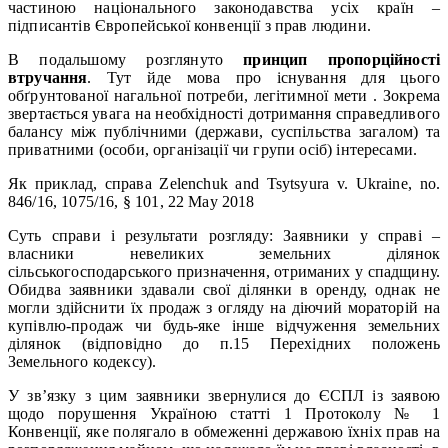
частиною національного законодавства усіх країн –
підписантів Європейської конвенції з прав людини.
В подальшому розглянуто
принцип пропорційності
втручання
. Тут йде мова про існування для цього
обґрунтованої нагальної потреби, легітимної мети . Зокрема
звертається увага на необхідності дотримання справедливого
балансу між публічними (держави, суспільства загалом) та
приватними (особи, організації чи групи осіб) інтересами.
Як приклад, справа Zelenchuk and Tsytsyura v. Ukraine, no.
846/16, 1075/16, § 101, 22 May 2018
Суть справи і результати розгляду: Заявники у справі –
власники невеликих земельних ділянок
сільськогосподарського призначення, отриманих у спадщину.
Обидва заявники здавали свої ділянки в оренду, однак не
могли здійснити їх продаж з огляду на діючий мораторій на
купівлю-продаж чи будь-яке інше відчуження земельних
ділянок (відповідно до п.15 Перехідних положень
Земельного кодексу).
У зв’язку з цим заявники звернулися до ЄСПЛ із заявою
щодо порушення Україною статті 1 Протоколу № 1
Конвенції, яке полягало в обмеженні державою їхніх прав на