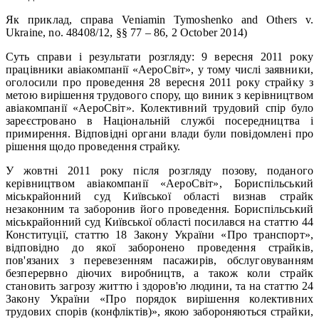
Як приклад, справа Veniamin Tymoshenko and Others v.
Ukraine, no. 48408/12, §§ 77 – 86, 2 October 2014)
Суть справи і результати розгляду: 9 вересня 2011 року
працівники авіакомпанії «АероСвіт», у тому числі заявники,
оголосили про проведення 28 вересня 2011 року страйку з
метою вирішення трудового спору, що виник з керівництвом
авіакомпанії «АероСвіт». Колективний трудовий спір було
зареєстровано в Національній службі посередництва і
примирення. Відповідні органи влади були повідомлені про
рішення щодо проведення страйку.
У жовтні 2011 року після розгляду позову, поданого
керівництвом авіакомпанії «АероСвіт», Бориспільський
міськрайонний суд Київської області визнав страйк
незаконним та заборонив його проведення. Бориспільський
міськрайонний суд Київської області посилався на статтю 44
Конституції, статтю 18 Закону України «Про транспорт»,
відповідно до якої заборонено проведення страйків,
пов'язаних з перевезенням пасажирів, обслуговуванням
безперервно діючих виробництв, а також коли страйк
становить загрозу життю і здоров'ю людини, та на статтю 24
Закону України «Про порядок вирішення колективних
трудових спорів (конфліктів)», якою забороняються страйки,