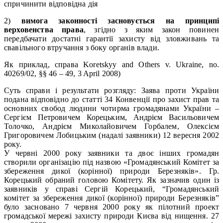
спричинити відповідна дія
2)
вимога законності засновується на принципі
верховенства права
, згідно з яким закон повинен
передбачати достатні гарантії захисту від зловживань та
свавільного втручання з боку органів влади.
Як приклад, справа Koretskyy and Others v. Ukraine, no.
40269/02, §§ 46 – 49, 3 April 2008)
Суть справи і результати розгляду: Заява проти України
подана відповідно до статті 34 Конвенції про захист прав та
основних свобод людини чотирма громадянами України –
Сергієм Петровичем Корецьким, Андрієм Васильовичем
Толочко, Андрієм Миколайовичем Горбалем, Олексієм
Григоровичем Лобицьким (надалі заявники) 12 вересня 2002
року.
У червні 2000 року заявники та двоє інших громадян
створили організацію під назвою «Громадянський Комітет за
збереження дикої (корінної) природи Березняків». Гр.
Корецький обраний головою Комітету. Як зазначив один із
заявників у справі Сергій Корецький, “Громадянський
комітет за збереження дикої (корінної) природи Березняків”
було засновано 7 червня 2000 року як пілотний проект
громадської мережі захисту природи Києва від нищення. 27