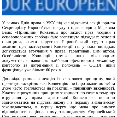
У рамках Днів права в УКУ під час відкритої лекції юриста
Секретаріату Європейського суду з прав людини Маркіяна
Бема: «Принципи Конвенції про захист прав людини і
основоположних свобод» було розглянуто підходи та основні
принципи, якими керується Європейський суд з прав
людини при застосуванні Конвенції та, у яких випадках
допускається втручання у права, гарантовані цим актом.
Особливістю Конвенції поміж інших міжнародних
документів, є наявність найбільш ефективного механізму
контролю за дотримання її положень – ЄСПЛ, який
функціонує уже більше 60 років.
Доповідач розпочав лекцію із ключового принципу, який
пронизує наскрізно всю Конвенцію і всі протоколи до неї та
дуже часто трапляється на практиці –
принципу законності
.
Класичне розуміння принципу законності полягає в тому, що
втручання у права гарантовані Конвенцією повинно
здійснюватись на підставі закону і в порядку визначеному
законодавством, в першу чергу йде мова про вимогу
відповідності національному законодавству. Європейський
Суд використовує розуміння цього принципу і зокрема