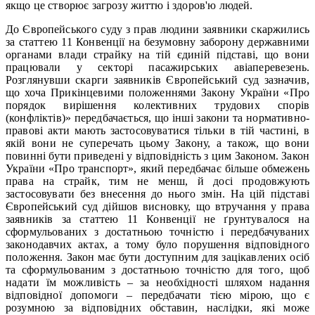
якщо це створює загрозу життю і здоров'ю людей.
До Європейського суду з прав людини заявники скаржились
за статтею 11 Конвенції на безумовну заборону державними
органами влади страйку на тій єдиній підставі, що вони
працювали у секторі пасажирських авіаперевезень.
Розглянувши скарги заявників Європейський суд зазначив,
що хоча Прикінцевими положеннями Закону України «Про
порядок вирішення колективних трудових спорів
(конфліктів)» передбачається, що інші закони та нормативно-
правові акти мають застосовуватися тільки в тій частині, в
якій вони не суперечать цьому Закону, а також, що вони
повинні бути приведені у відповідність з цим Законом. Закон
України «Про транспорт», який передбачає більше обмежень
права на страйк, тим не менш, й досі продовжують
застосовувати без внесення до нього змін. На цій підставі
Європейський суд дійшов висновку, що втручання у права
заявників за статтею 11 Конвенції не ґрунтувалося на
сформульованих з достатньою точністю і передбачуваних
законодавчих актах, а тому було порушення відповідного
положення. Закон має бути доступним для зацікавлених осіб
та сформульованим з достатньою точністю для того, щоб
надати їм можливість – за необхідності шляхом надання
відповідної допомоги – передбачати тією мірою, що є
розумною за відповідних обставин, наслідки, які може