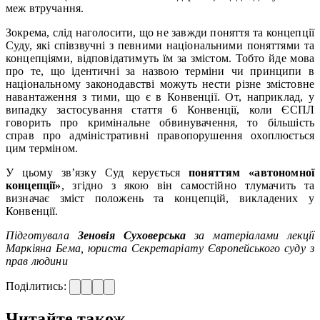
меж втручання.
Зокрема, слід наголосити, що не завжди поняття та концепції
Суду, які співзвучні з певними національними поняттями та
концепціями, відповідатимуть їм за змістом. Тобто йде мова
про те, що ідентичні за назвою терміни чи принципи в
національному законодавстві можуть нести різне змістовне
навантаження з тими, що є в Конвенції. От, наприклад, у
випадку застосування стаття 6 Конвенції, коли ЄСПЛ
говорить про кримінальне обвинувачення, то більшість
справ про адміністративні правопорушення охоплюється
цим терміном.
У цьому зв’язку Суд керується
поняттям «автономної
концепції»
, згідно з якою він самостійно тлумачить та
визначає зміст положень та концепцій, викладених у
Конвенції.
Підготувала
Зеновія Суховерська
за матеріалами лекції
Маркіяна Бема, юриста Секретаріату Європейського суду з
прав людини
Поділитись:
Читайте також