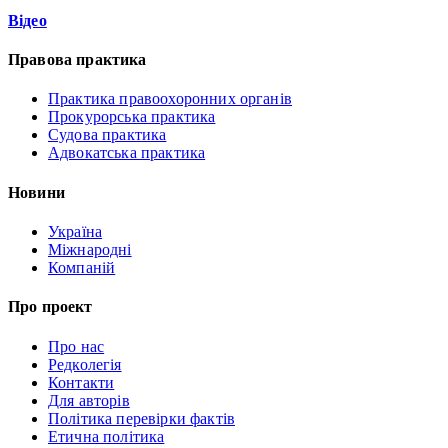
Відео
Правова практика
Практика правоохоронних органів
Прокурорська практика
Судова практика
Адвокатська практика
Новини
Україна
Міжнародні
Компаній
Про проект
Про нас
Редколегія
Контакти
Для авторів
Політика перевірки фактів
Етична політика