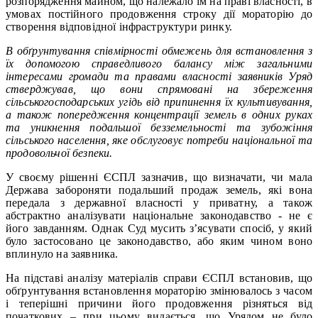
розпорядження майном, що належало їм на праві власності, в
умовах постійного продовження строку дії мораторію до
створення відповідної інфраструктури ринку.
В обґрунтування співмірності обмежень для встановлення з
їх допомогою справедливого балансу між загальними
інтересами громади та правами власності заявників Уряд
стверджував, що вони спрямовані на збереження
сільськогосподарських угідь від припинення їх культивування,
а також попередження концентрації земель в одних руках
та уникнення подальшої безземельності та зубожіння
сільського населення, яке обслуговує потреби національної та
продовольчої безпеки.
У своєму рішенні ЄСПЛ зазначив, що визначати, чи мала
Держава забороняти подальший продаж земель, які вона
передала з державної власності у приватну, а також
абстрактно аналізувати національне законодавство - не є
його завданням. Однак Суд мусить з’ясувати спосіб, у який
було застосовано це законодавство, або яким чином воно
вплинуло на заявника.
На підставі аналізу матеріалів справи ЄСПЛ встановив, що
обґрунтування встановлення мораторію змінювалось з часом
і теперішні причини його продовження різняться від
початкових – при цьому видається, що Урядом не було