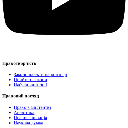
Правотворчість
Законопроекти на розгляді
Прийняті закони
Набули чинності
Правовий погляд
Право в мистецтві
Аналітика
Правова позиція
Наукова думка