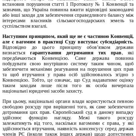
встановив порушення статті 1 Протоколу № 1 Конвенції та
зазначив, що Україна повинна вжити відповідні законодавчі
або інші заходи для забезпечення справедливого балансу між
інтересами власників сільськогосподарських земель та
суспільством взагалі.
Наступним принципом, який ще не є частиною Конвенції,
але є вагомим в практиці Суду виступає субсидіарність
.
Відповідно до цього принципу обов’язком держави
визнається
гарантування дотримання тих прав
, які
передбачаються Конвенцією. Саме держава повинна
побудувати свою внутрішню систему таким чином, щоб
забезпечити механізми реагування на порушення цих прав
та щоб втручання у права осіб здійснювалось згідно з
Конвенцією. Тобто, це означає, що Суд надаватиме оцінку
таким заходам лише після того як особа вичерпала
національні юридичні засоби захисту.
При цьому, національні органи влади користуються певною
свободою розсуду при вирішенні того, як саме забезпечити
дотримання цих прав. Європейський суд в даному випадку
здійснює функцію нагляду. Межі такого розсуду
залежатимуть від того, наскільки вагомими є права, у які
здійснюється втручання, наявність консенсусу серед держав
членів РЄ (інколи також інших держав) щодо допустимих