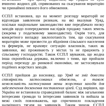
вчинено жодних дій, спрямованих на скасування мораторію
чи принаймні певного його обмеження.
ЄСПЛ встановив, що на момент розгляду мораторій не
відповідав заявленим ризикам, на які вказував Уряд,
оскільки національне законодавство вже передбачало низку
заходів щодо попередження наслідків продажу таких земель
(зокрема у податковому законодавстві). Окрім того, для
конкретного випадку заклопотаність тим, що скасування
мораторію може призвести до збідніння сільського населення
та фермерів, не враховує ситуацію власників, таких як
заявники, які проживають у містах та не працюють у
сільському господарстві. Також ЄСПЛ зауважив, що жодна
інша європейська держава, включно з тими, що пройшли
період переходу до ринкової економіки, не застосовували
подібних жорстких заходів.
ЄСПЛ прийшов до висновку, що
Уряд не зміг довести
співмірність застосованих обмежень
, а також
неможливість застосування менш жорстких заходів для
забезпечення досягнення поставлених цілей
. Суд вирішив, що
Україна не встановила справедливий баланс між загальними
інтересами громади та інтересами заявників та вийшла за
межі своїх повноважень, що спричинило покладення
надмірного тягаря на заявників. Таким чином, ЄСПЛ