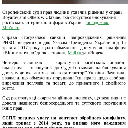
Європейський суд з прав людини ухвалив рішення у справі
Boyarov and Others v. Ukraine, яка стосується блокування
російських інтернет-платформ в Україні -
повідомляє
Мін'юст.
Справа стосувалася санкцій, запроваджених рішенням
РНБО, введених в дію Указом Президента України від 15
травня 2017 року щодо обмеження доступу до платформ
«ВКонтакте», «Однокласники»,
Mail.ru
т
а «Яндекс».
Четверо заявників — користувачі російських онлайн-
платформ — звернулися до Суду із заявами на блокування
доступу до вказаних сервісів на території України. Заявники
вважали, що обмеження порушили їхні права щодо свободи
вираження поглядів та поваги до приватного і сімейного
життя.
Суд розглянув ці скарги та дійшов висновку, що заявники не
довели наявності безпосереднього та суттєвого порушення
їхніх прав.
ЄСПЛ звернув увагу на контекст збройного конфлікту,
який триває з 2014 року, та визнав його важливим