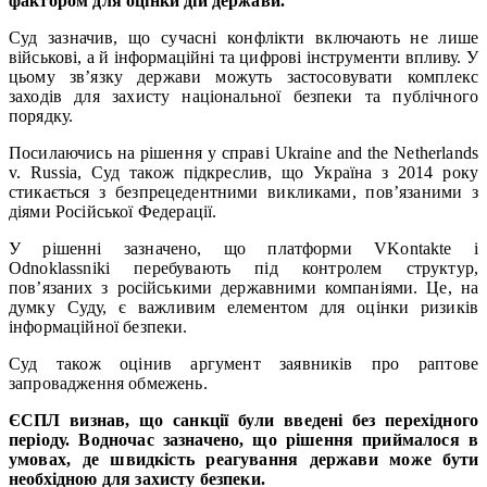
фактором для оцінки дій держави.
Суд зазначив, що сучасні конфлікти включають не лише
військові, а й інформаційні та цифрові інструменти впливу. У
цьому зв’язку держави можуть застосовувати комплекс
заходів для захисту національної безпеки та публічного
порядку.
Посилаючись на рішення у справі Ukraine and the Netherlands
v. Russia, Суд також підкреслив, що Україна з 2014 року
стикається з безпрецедентними викликами, пов’язаними з
діями Російської Федерації.
У рішенні зазначено, що платформи VKontakte і
Odnoklassniki перебувають під контролем структур,
пов’язаних з російськими державними компаніями. Це, на
думку Суду, є важливим елементом для оцінки ризиків
інформаційної безпеки.
Суд також оцінив аргумент заявників про раптове
запровадження обмежень.
ЄСПЛ визнав, що санкції були введені без перехідного
періоду. Водночас зазначено, що рішення приймалося в
умовах, де швидкість реагування держави може бути
необхідною для захисту безпеки.