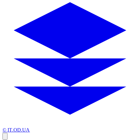
© IT.OD.UA