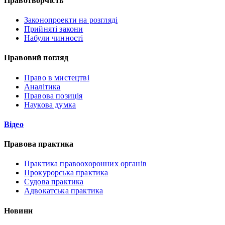
Правотворчість
Законопроекти на розгляді
Прийняті закони
Набули чинності
Правовий погляд
Право в мистецтві
Аналітика
Правова позиція
Наукова думка
Відео
Правова практика
Практика правоохоронних органів
Прокурорська практика
Судова практика
Адвокатська практика
Новини