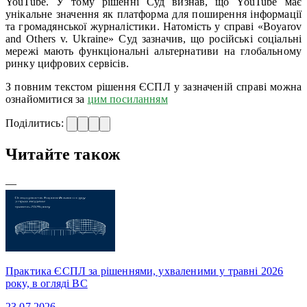
YouTube. У тому рішенні Суд визнав, що YouTube має
унікальне значення як платформа для поширення інформації
та громадянської журналістики. Натомість у справі «Boyarov
and Others v. Ukraine» Суд зазначив, що російські соціальні
мережі мають функціональні альтернативи на глобальному
ринку цифрових сервісів.
З повним текстом рішення ЄСПЛ у зазначеній справі можна
ознайомитися за
цим посиланням
Поділитись:
Читайте також
—
Практика ЄСПЛ за рішеннями, ухваленими у травні 2026
року, в огляді ВС
23.07.2026