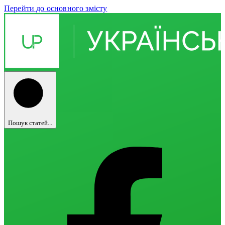
Перейти до основного змісту
Пошук статей...