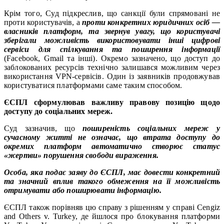
Крім того, Суд підкреслив, що санкції були спрямовані не
проти користувачів, а
проти конкретних юридичних осіб —
власників платформ, та звернув увагу, що користувачі
зберігали можливість використовувати інші цифрові
сервіси для спілкування та поширення інформації
(Facebook, Gmail та інші). Окремо зазначено, що доступ до
заблокованих ресурсів технічно залишався можливим через
використання VPN-сервісів. Один із заявників продовжував
користуватися платформами саме таким способом.
ЄСПЛ сформулював важливу правову позицію щодо
доступу до соціальних мереж.
Суд зазначив, що
поширеність соціальних мереж у
сучасному житті не означає, що втрата доступу до
окремих платформ автоматично створює статус
«жертви» порушення свободи вираження.
Особа, яка подає заяву до ЄСПЛ, має довести конкретний
та значний вплив такого обмеження на її можливість
отримувати або поширювати інформацію.
ЄСПЛ також порівняв цю справу з рішенням у справі Cengiz
and Others v. Turkey, де йшлося про блокування платформи