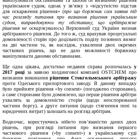
маніпулювати обставинами та запобігти визнанню рішення
українським судом, однак у зв‘язку з «відсутністю підстав
для оскарження рішення» (
про що боржник сам заявив під
час розгляду питання про визнання рішення українським
судом, виправдовуючи ту обставину, що арбітражне
рішення не оскаржувалось
) Верховний суд України визнав
арбітражного рішення. До того ж, суд врахував процесуальні
домовленості сторін про доцільність поділу позовних вимог
на дві частини та, як наслідок, ухвалення двох окремих
часткових рішень, що не дало можливості боржнику
маніпулювати даними обставинами.
Ще одна цікава, достатньо недавня справа розпочалась
у
2017 році
за заявою холдингової компанії OSTCHEM про
визнання виконання
рішення Стокгольмського арбітражу
проти Одеського припортового заводу. В даному випадку
було прийняте рішення «by consent» (погоджено сторонами),
а саме сторонами було домовлено, що перше рішення арбітри
ухвалять за домовленістю сторін (щодо неоспорюваної
частини боргу), а друге питання (щодо стягнення пені та
юридичних витрат) залишать на розгляд арбітрам.
Водночас, користуючись нібито пов‘язаністю даних двох
рішень, при розгляді питання про визнання першого
часткового рішення («by consent») в українському суді
боржник повідомив про факт оскарження другого