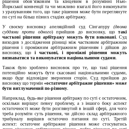
рішення обов’язковим та кінцевим в розумінні Нью-
Йоркської конвенції та чи можливо взагалі його виконувати
з урахуванням того, що таке рішення може бути переглянуте
по суті на більш пізних стадіях арбітражу.
У своєму висновку апеляційний суд Сінгапуру
(двома
суддями проти одного
) прийшов до висновку, що
такі
часткові рішення арбітражу можуть бути виконані
. Суд
виходив з дослідження різниці між частковим арбітражним
рішення і проміжним арбітражним рішенням і дійшов до
висновку, що
і часткові, і проміжні рішення можуть
визнаватися та виконуватися національними судами
.
Також було зроблено висновок про те, що такі рішення
потенційно можуть бути скасовані національними судами,
якщо буде відповідне звернення сторін. Суд прийшов до
висновку що термін
«остаточне арбітражне рішення» може
бути витлумачений по-різному
.
Наприклад, будь-яке рішення арбітражу по суті є остаточним,
оскільки вирішує певну проблему, а з іншого боку аспект
остаточності може бути розглянутий в іншій сфері, для чого
треба розуміти суть рішення, чи дійсно склад арбітражного
трибуналу вирішив остаточно питання по суті. Третій
аспект: остаточне арбітражне рішення може стосуватись