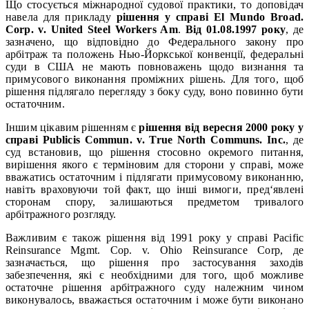
Що стосується міжнародної судової практики, то доповідач
навела для прикладу
рішення у справі El Mundo Broad.
Corp. v. United Steel Workers Am
.
Від 01.08.1997 року
, де
зазначено, що відповідно до Федерального закону про
арбітраж та положень Нью-Йоркської конвенції, федеральні
суди в США не мають повноважень щодо визнання та
примусового виконання проміжних рішень. Для того, щоб
рішення підлягало перегляду з боку суду, воно повинно бути
остаточним.
Іншим цікавим рішенням є
рішення від вересня 2000 року у
справі Publicis Commun. v. True North Communs. Inc.
, де
суд встановив, що рішення стосовно окремого питання,
вирішення якого є терміновим для сторони у справі, може
вважатись остаточним і підлягати примусовому виконанню,
навіть враховуючи той факт, що інші вимоги, пред‘явлені
сторонам спору, залишаються предметом тривалого
арбітражного розгляду.
Важливим є також рішення від 1991 року у справі Pacific
Reinsurance Mgmt. Cop. v. Ohio Reinsurance Corp, де
зазначається, що рішення про застосування заходів
забезпечення, які є необхідними для того, щоб можливе
остаточне рішення арбітражного суду належним чином
виконувалось, вважається остаточним і може бути виконано