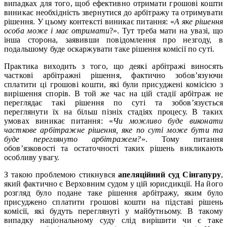
випадках для того, щоб ефективно отримати грошові кошти
виникає необхідність звернутися до арбітражу та отримувати
рішення. У цьому контексті виникає питання: «
А яке рішення
особа може і має отримати
?». Тут треба мати на увазі, що
інша сторона, заявивши повідомлення про незгоду, в
подальшому буде оскаржувати таке рішення комісії по суті.
Практика виходить з того, що деякі арбітражі виносять
часткові арбітражні рішення, фактично зобов’язуючи
сплатити ці грошові кошти, які були присуджені комісією з
вирішення спорів. В той же час на цій стадії арбітраж не
переглядає такі рішення по суті та зобов’язується
переглянути їх на більш пізніх стадіях процесу. В таких
умовах виникає питання: «
Чи можливо буде виконати
часткове арбітражне рішення, яке по суті може бути та
буде переглянуто арбітражем?
». Тому питання
обов’язковості та остаточності таких рішень викликають
особливу увагу.
З такою проблемою стикнувся
апеляційний суд Сінгапуру
,
який фактично є Верховним судом у цій юрисдикції. На його
розгляд було подане таке рішення арбітражу, яким було
присуджено сплатити грошові кошти на підставі рішень
комісії, які будуть переглянуті у майбутньому. В такому
випадку національному суду слід вирішити чи є таке