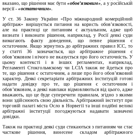
вказано, що рішення має бути
«обов’язковим»
, а у російській
версії -
«остаточним»
.
У ст. 36 Закону України «Про міжнародний комерційний
арбітраж» вирішується питання на користь обов’язковості,
але на практиці це питанням є актуальним, адже щоб
визнати і виконати рішення, наприклад, у Росії деякі суди
вимагають факту доведення, що певне рішення є
остаточним. Якщо зернутись до арбітражних правил ICC, то
у статті 36 зазначається, що арбітражне рішення є
обов’язковим і нічого не вказується про його остаточність. У
цьому контексті і в інших регламентах, наприклад,
Регламенті Стокгольмскому чи LCIA також не йдеться про
те, що рішення є остаточним, а лише про його обов’язковий
характер. Деякі секретаріати арбітражних інституцій готові
надати довідку про те, що рішення є остаточним і
обов’язковим, а деякі навпаки відмовляються від цього, адже
вважають, що це буде суперечити правилам, згідно з якими
вони здійснюють свою діяльність. Арбітражний інститут при
торговій палаті міста Осло в Норвегії та інші подібні великі
арбітражні інституції погоджуються надавати зазначені
довідки.
Також на практиці деякі суди стикаються з питанням чи стає
часткове рішення, винесене складом арбітражного