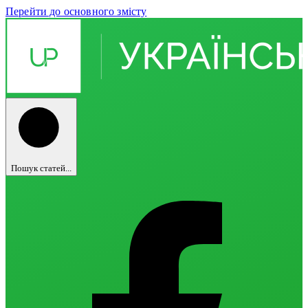
Перейти до основного змісту
Пошук статей...