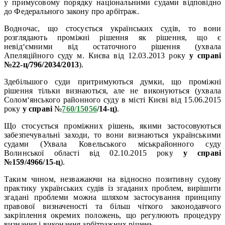
у примусовому порядку національними судами відповідно
до Федерального закону про арбітраж.
Водночас, що стосується українських судів, то вони
розглядають проміжні рішення як рішення, що є
невід‘ємними від остаточного рішення (ухвала
Апеляційного суду м. Києва від 12.03.2013 року
у справі
№22-ц/796/2034/2013
).
Здебільшого суди притримуються думки, що проміжні
рішення тільки визнаються, але не виконуються (ухвала
Солом‘янського районного суду в місті Києві від 15.06.2015
року
у справі
№
760/15056
/14-ц)
.
Що стосується проміжних рішень, якими застосовуються
забезпечувальні заходи, то вони визнаються українськими
судами (Ухвала Ковельського міськрайонного суду
Волинської області від 02.10.2015 року
у справі
№159/4966/15-ц
).
Таким чином, незважаючи на відносно позитивну судову
практику українських судів із згаданих проблем, вирішити
згадані проблеми можна шляхом застосування принципу
правової визначеності та більш чіткого законодавчого
закріплення окремих положень, що регулюють процедуру
визнання і виконання арбітражних рішень.