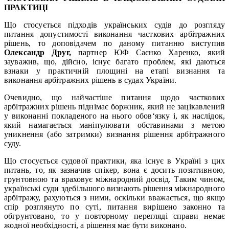
ПРАКТИЦІ
Що стосується підходів українських судів до розгляду
питання допустимості виконання часткових арбітражних
рішень, то доповідачем по даному питанню виступив
Олександр Друг,
партнер ЮФ Саєнко Харенко, який
зауважив, що, дійсно, існує багато проблем, які даються
взнаки у практичній площині на етапі визнання та
виконання арбітражних рішень в судах України.
Очевидно, що найчастіше питання щодо часткових
арбітражних рішень піднімає боржник, який не зацікавлений
у виконанні покладеного на нього обов‘язку і, як наслідок,
який намагається маніпулювати обставинами з метою
уникнення (або затримки) визнання рішення арбітражного
суду.
Що стосується судової практики, яка існує в Україні з цих
питань, то, як зазначив спікер, вона є досить позитивною,
грунтовною та враховує міжнародний досвід. Таким чином,
українські суди здебільшого визнають рішення міжнародного
арбітражу, рахуються з ними, оскільки вважається, що якщо
спір розглянуто по суті, питання вирішено законно та
обгрунтовано, то у повторному перегляді справи немає
жодної необхідності, а рішення має бути виконано.