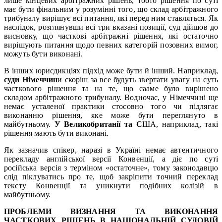
лише кінцевих арбітражних рішень, тобто рішення по суті
має бути фінальним у розумінні того, що склад арбітражного
трибуналу вирішує всі питання, які перед ним ставляться. Як
наслідок, розглянувши всі три вказані позиції, суд дійшов до
висновку, що часткові арбітражні рішення, які остаточно
вирішують питання щодо певних категорій позовних вимог,
можуть бути виконані.
В інших юрисдикціях підхід може бути й інший. Наприклад,
суди Німеччин
и скоріш за все будуть звертати увагу на суть
часткового рішення та на те, що сааме було вирішено
складом арбітражного трибуналу. Водночас, у Німеччині ще
немає усталеної практики стосовно того чи підлягає
виконанню рішення, яке може бути переглянуто в
майбутньому.
У Великобританії та С
ША, наприклад, такі
рішення мають бути виконані.
Як зазначив спікер, наразі в Україні немає автентичного
перекладу англійської версії Конвенції, а діє по суті
російська версія з терміном «остаточне», тому законодавцю
слід піклуватись про те, щоб закріпити точний переклад
тексту Конвенції та уникнути подібних колізій в
майбутньому.
ПРОБЛЕМИ ВИЗНАННЯ ТА ВИКОНАННЯ
ЧАСТКОВИХ РІШЕНЬ В НАЦІОНАЛЬНІЙ СУДОВІЙ