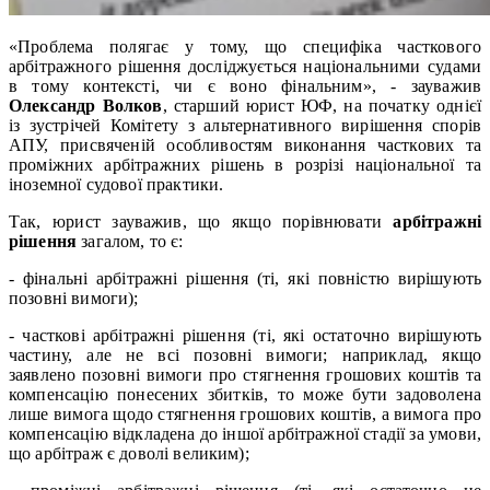
«Проблема полягає у тому, що специфіка часткового
арбітражного рішення досліджується національними судами
в тому контексті, чи є воно фінальним», - зауважив
Олександр Волков
, старший юрист ЮФ, на початку однієї
із зустрічей Комітету з альтернативного вирішення спорів
АПУ, присвяченій особливостям виконання часткових та
проміжних арбітражних рішень в розрізі національної та
іноземної судової практики.
Так, юрист зауважив, що якщо порівнювати
арбітражні
рішення
загалом, то є:
- фінальні арбітражні рішення (ті, які повністю вирішують
позовні вимоги);
- часткові арбітражні рішення (ті, які остаточно вирішують
частину, але не всі позовні вимоги; наприклад, якщо
заявлено позовні вимоги про стягнення грошових коштів та
компенсацію понесених збитків, то може бути задоволена
лише вимога щодо стягнення грошових коштів, а вимога про
компенсацію відкладена до іншої арбітражної cтадії за умови,
що арбітраж є доволі великим);