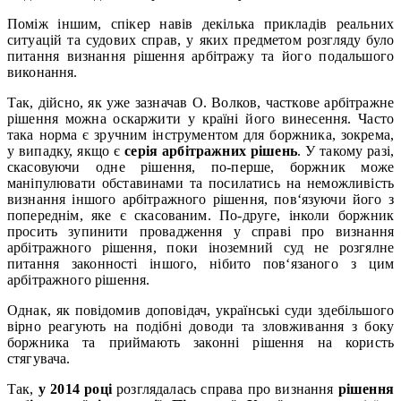
Поміж іншим, спікер навів декілька прикладів реальних
ситуацій та судових справ, у яких предметом розгляду було
питання визнання рішення арбітражу та його подальшого
виконання.
Так, дійсно, як уже зазначав О. Волков, часткове арбітражне
рішення можна оскаржити у країні його винесення. Часто
така норма є зручним інструментом для боржника, зокрема,
у випадку, якщо є
серія арбітражних рішень
. У такому разі,
скасовуючи одне рішення, по-перше, боржник може
маніпулювати обставинами та посилатись на неможливість
визнання іншого арбітражного рішення, пов‘язуючи його з
попереднім, яке є скасованим. По-друге, інколи боржник
просить зупинити провадження у справі про визнання
арбітражного рішення, поки іноземний суд не розгялне
питання законності іншого, нібито пов‘язаного з цим
арбітражного рішення.
Однак, як повідомив доповідач, українські суди здебільшого
вірно реагують на подібні доводи та зловживання з боку
боржника та приймають законні рішення на користь
стягувача.
Так,
у 2014 році
розглядалась справа про визнання
рішення