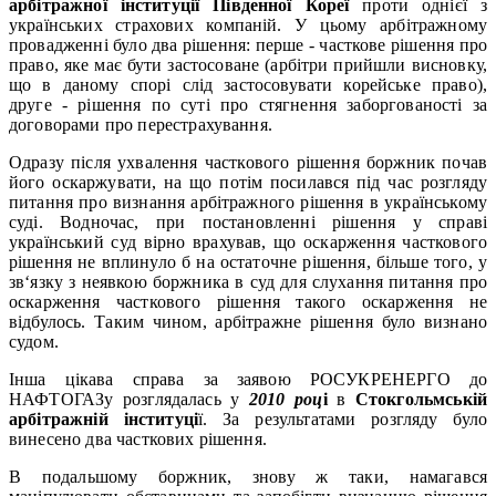
арбітражної інституції Південної Кореї
проти однієї з
українських страхових компаній. У цьому арбітражному
провадженні було два рішення: перше - часткове рішення про
право, яке має бути застосоване (арбітри прийшли висновку,
що в даному спорі слід застосовувати корейське право),
друге - рішення по суті про стягнення заборгованості за
договорами про перестрахування.
Одразу після ухвалення часткового рішення боржник почав
його оскаржувати, на що потім посилався під час розгляду
питання про визнання арбітражного рішення в українському
суді. Водночас, при постановленні рішення у справі
український суд вірно врахував, що оскарження часткового
рішення не вплинуло б на остаточне рішення, більше того, у
зв‘язку з неявкою боржника в суд для слухання питання про
оскарження часткового рішення такого оскарження не
відбулось. Таким чином, арбітражне рішення було визнано
судом.
Інша цікава справа за заявою РОСУКРЕНЕРГО до
НАФТОГАЗу розглядалась у
2010 роц
і
в
Стокгольмській
арбітражній інституці
ї. За результатами розгляду було
винесено два часткових рішення.
В подальшому боржник, знову ж таки, намагався