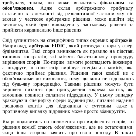
трибуналу, таким, що може вважатись
фінальним та
обов’язковим
. Адже склад арбітражного трибуналу,
фактично в залежності від резолютивної частини яку він
заклав у часткове арбітражне рішення, може відійти від
висновку, який було викладено у частковому рішенні та
прийняти кардинально інше рішення.
Слід зупинитись на специфічних типах окремих арбітражів.
Наприклад,
арбітраж FIDIC
, який розглядає спори у сфері
будівництва. Такі спори виникають як правило на підставі
типових контрактів, які містять багатоланкову процедуру
вирішення спорів. По-перше, вимоги розглядають інженери,
а по-друге, пізніше спір вирішує спеціальна комісія, яка
фактично приймає рішення. Рішення такої комісії не є
обов’язковими до виконання, тому що вони не підпадають
під будь-яку юрисдикцію. Такими рішення можуть бути
вирішені питання про присудження зокрема коштів, які
замовник повинен сплатити підряднику. У цьому випадку,
враховуючи специфіку сфери будівництва, питання надання
грошових коштів для підрядника є суттєвим, адже в
противному випадку підрядник може просто збанкрутіти.
Якщо подивитись на положення про вирішення спорів, то
рішення комісії стають обов’язковими, але не остаточними,
якщо інша сторона заявить про свою незгоду. В таких