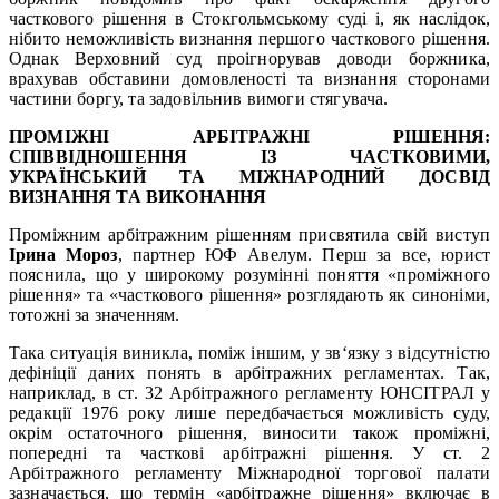
часткового рішення в Стокгольмському суді і, як наслідок,
нібито неможливість визнання першого часткового рішення.
Однак Верховний суд проігнорував доводи боржника,
врахував обставини домовленості та визнання сторонами
частини боргу, та задовільнив вимоги стягувача.
ПРОМІЖНІ АРБІТРАЖНІ РІШЕННЯ:
СПІВВІДНОШЕННЯ ІЗ ЧАСТКОВИМИ,
УКРАЇНСЬКИЙ ТА МІЖНАРОДНИЙ ДОСВІД
ВИЗНАННЯ ТА ВИКОНАНН
Я
Проміжним арбітражним рішенням присвятила свій виступ
Ірина Мороз
, партнер ЮФ Авелум. Перш за все, юрист
пояснила, що у широкому розумінні поняття «проміжного
рішення» та «часткового рішення» розглядають як синоніми,
тотожні за значенням.
Така ситуація виникла, поміж іншим, у зв‘язку з відсутністю
дефініції даних понять в арбітражних регламентах. Так,
наприклад, в ст. 32 Арбітражного регламенту ЮНСІТРАЛ у
редакції 1976 року лише передбачається можливість суду,
окрім остаточного рішення, виносити також проміжні,
попередні та часткові арбітражні рішення. У ст. 2
Арбітражного регламенту Міжнародної торгової палати
зазначається, що термін «арбітражне рішення» включає в