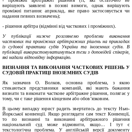
- проміжні арбітражні рішення (ті, які остаточно не
вирішують заявлені в позові вимоги, однак вирішують
проміжні питання: априклад, яке право застосовується чи
надання певних визначень);
- рішення арбітра (відмінні від часткових і проміжних).
У публікації нижче розглянемо проблеми виконання
часткових та проміжних арбітражних рішень на прикладах
із судової практики судів України та іноземних судів. В
публікації використовуватимуться тези з доповідей спікерів,
які надали відповідну інформацію.
ВИЗНАННЯ ТА ВИКОНАННЯ ЧАСТКОВИХ РІШЕНЬ У
СУДОВІЙ ПРАКТИЦІ ІНОЗЕМНИХ СУДІВ
Як зазначив О. Волков, основна проблема, з якою
стикаються представники компаній, які мають бажання
визнати та виконати часткове арбітражне рішення, полягає у
тому, чи є таке рішення кінцевим або обов’язковим.
В цьому випадку юрист радить звертатись до тексту Нью-
Йоркської конвенції. Якщо розглядати сам текст Конвенції,
то по визнанні та виконанні арбітражного рішення
національний суд може відмовити, якщо… І тут є
текстологічна проблема. У англійській версії документу