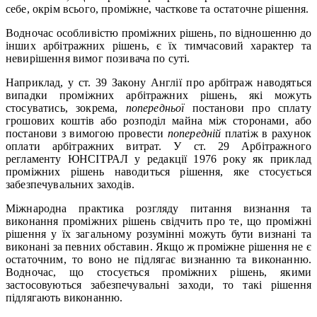
себе, окрім всього, проміжне, часткове та остаточне рішення.
Водночас особливістю проміжних рішень, по відношенню до
інших арбітражних рішень, є їх тимчасовий характер та
невирішення вимог позивача по суті.
Наприклад, у ст. 39 Закону Англії про арбітраж наводяться
випадки проміжних арбітражних рішень, які можуть
стосуватись, зокрема,
попередньої
постанови про сплату
грошових коштів або розподіл майна між сторонами, або
постанови з вимогою провести
попередній
платіж в рахунок
оплати арбітражних витрат. У ст. 29 Арбітражного
регламенту ЮНСІТРАЛ у редакції 1976 року як приклад
проміжних рішень наводиться рішення, яке стосується
забезпечувальних заходів.
Міжнародна практика розгляду питання визнання та
виконання проміжних рішень свідчить про те, що проміжні
рішення у їх загальному розумінні можуть бути визнані та
виконані за певних обставин. Якщо ж проміжне рішення не є
остаточним, то воно не підлягає визнанню та виконанню.
Водночас, що стосується проміжних рішень, якими
застосовуються забезпечувальні заходи, то такі рішення
підлягають виконанню.