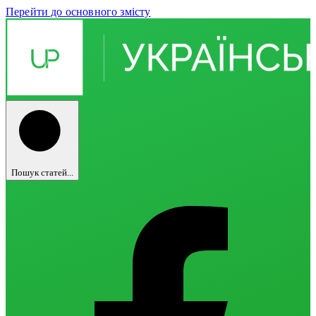
Перейти до основного змісту
Пошук статей...