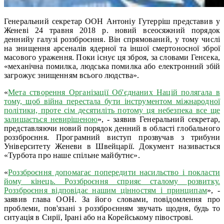
Генеральний секретар ООН Антоніу Гутерріш представив у
Женеві 24 травня 2018 р. новий всеосяжний порядок
деннийу галузі роззброєння. Він спрямований, у тому числі
на знищення арсеналів ядерної та іншої смертоносної зброї
масового ураження. Поки існує ця зброя, за словами Генсека,
«механічна помилка, людська помилка або електронний збій
загрожує знищенням всього людства».
«
Мета створення Організації Об'єднаних Націй полягала в
тому, щоб війна перестала бути інструментом міжнародної
політики, проте сім десятиліть потому ця небезпека все ще
залишається невирішеною
», - заявив Генеральний секретар,
представляючи новий порядок денний в області глобального
роззброєння. Програмний виступ прозвучав з трибуни
Університету Женеви в Швейцарії. Документ називається
«Турбота про наше спільне майбутнє».
«
Роззброєння допомагає попередити насильство і покласти
йому кінець. Роззброєння сприяє сталому розвитку.
Роззброєння відповідає нашим цінностям і принципам
», -
заявив глава ООН. За його словами, повідомлення про
проблеми, пов'язані з роззброєнням звучать щодня, будь то
ситуація в Сирії, Ірані або на Корейському півострові.