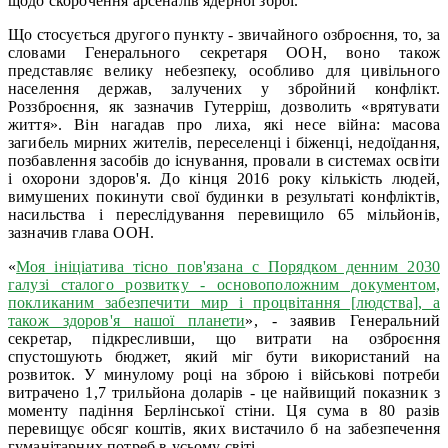
щодо скорочення арсеналів ядерної зброї.
Що стосується другого пункту - звичайного озброєння, то, за
словами Генерального секретаря ООН, воно також
представляє велику небезпеку, особливо для цивільного
населення держав, залучених у збройний конфлікт.
Роззброєння, як зазначив Гутерріш, дозволить «врятувати
життя». Він нагадав про лиха, які несе війна: масова
загибель мирних жителів, переселенці і біженці, недоїдання,
позбавлення засобів до існування, провали в системах освіти
і охорони здоров'я. До кінця 2016 року кількість людей,
вимушених покинути свої будинки в результаті конфліктів,
насильства і переслідування перевищило 65 мільйонів,
зазначив глава ООН.
«
Моя ініціатива тісно пов'язана c Порядком денним 2030
галузі сталого розвитку - основоположним документом,
покликаним забезпечити мир і процвітання [людства], а
також здоров'я нашої планети
», - заявив Генеральний
секретар, підкресливши, що витрати на озброєння
спустошують бюджет, який міг бути використаний на
розвиток. У минулому році на зброю і військові потреби
витрачено 1,7 трильйона доларів - це найвищий показник з
моменту падіння Берлінської стіни. Ця сума в 80 разів
перевищує обсяг коштів, яких вистачило б на забезпечення
гуманітарних потреб в усьому світі.