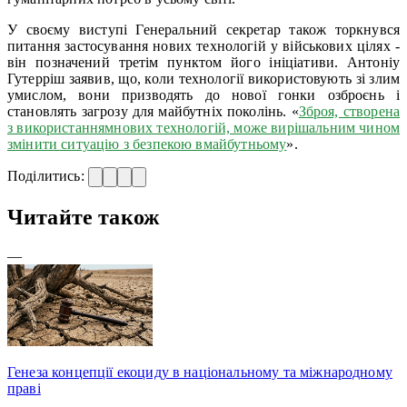
У своєму виступі Генеральний секретар також торкнувся
питання застосування нових технологій у військових цілях -
він позначений третім пунктом його ініціативи. Антоніу
Гутерріш заявив, що, коли технології використовують зі злим
умислом, вони призводять до нової гонки озброєнь і
становлять загрозу для майбутніх поколінь. «
Зброя, створена
з використаннямнових технологій, може вирішальним чином
змінити ситуацію з безпекою вмайбутньому
».
Поділитись:
Читайте також
—
Генеза концепції екоциду в національному та міжнародному
праві