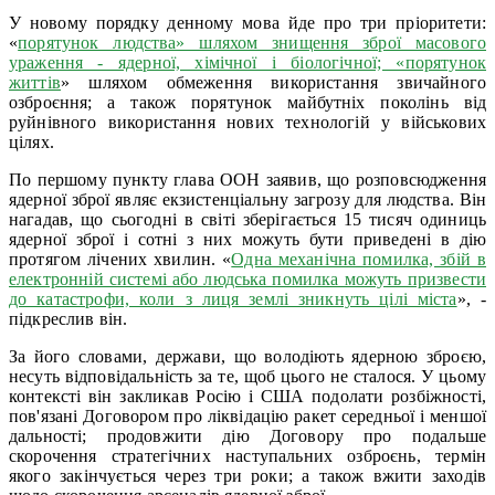
У новому порядку денному мова йде про три пріоритети:
«
порятунок людства» шляхом знищення зброї масового
ураження - ядерної, хімічної і біологічної; «порятунок
життів
» шляхом обмеження використання звичайного
озброєння; а також порятунок майбутніх поколінь від
руйнівного використання нових технологій у військових
цілях.
По першому пункту глава ООН заявив, що розповсюдження
ядерної зброї являє екзистенціальну загрозу для людства. Він
нагадав, що сьогодні в світі зберігається 15 тисяч одиниць
ядерної зброї і сотні з них можуть бути приведені в дію
протягом лічених хвилин. «
Одна механічна помилка, збій в
електронній системі або людська помилка можуть призвести
до катастрофи, коли з лиця землі зникнуть цілі міста
», -
підкреслив він.
За його словами, держави, що володіють ядерною зброєю,
несуть відповідальність за те, щоб цього не сталося. У цьому
контексті він закликав Росію і США подолати розбіжності,
пов'язані Договором про ліквідацію ракет середньої і меншої
дальності; продовжити дію Договору про подальше
скорочення стратегічних наступальних озброєнь, термін
якого закінчується через три роки; а також вжити заходів