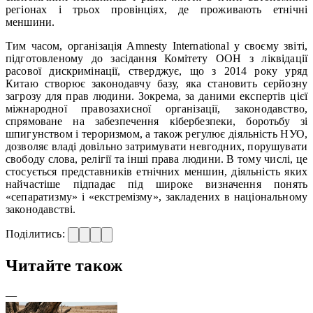
регіонах і трьох провінціях, де проживають етнічні
меншини.
Тим часом, організація Amnesty International у своєму звіті,
підготовленому до засідання Комітету ООН з ліквідації
расової дискримінації, стверджує, що з 2014 року уряд
Китаю створює законодавчу базу, яка становить серйозну
загрозу для прав людини. Зокрема, за даними експертів цієї
міжнародної правозахисної організації, законодавство,
спрямоване на забезпечення кібербезпеки, боротьбу зі
шпигунством і тероризмом, а також регулює діяльність НУО,
дозволяє владі довільно затримувати невгодних, порушувати
свободу слова, релігії та інші права людини. В тому числі, це
стосується представників етнічних меншин, діяльність яких
найчастіше підпадає під широке визначення понять
«сепаратизму» і «екстремізму», закладених в національному
законодавстві.
Поділитись:
Читайте також
—