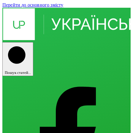
Перейти до основного змісту
Пошук статей...