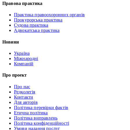
Правова практика
Практика правоохоронних органів
Прокурорська практика
Судова практика
Адвокатська практика
Новини
Україна
Міжнародні
Компаній
Про проект
Про нас
Редколегія
Контакти
Для авторів
Політика перевірки фактів
Етична політика
Політика виправлень
Політика конфіденційності
Умови надання послуг