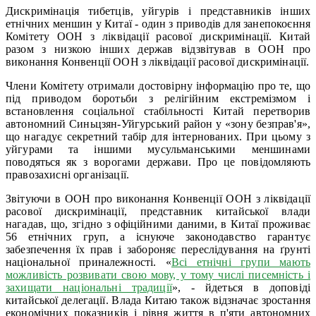
Дискримінація тибетців, уйгурів і представників інших
етнічних меншин у Китаї - один з приводів для занепокоєння
Комітету ООН з ліквідації расової дискримінації. Китай
разом з низкою інших держав відзвітував в ООН про
виконання Конвенції ООН з ліквідації расової дискримінації.
Члени Комітету отримали достовірну інформацію про те, що
під приводом боротьби з релігійним екстремізмом і
встановлення соціальної стабільності Китай перетворив
автономний Синьцзян-Уйгурський район у «зону безправ'я»,
що нагадує секретний табір для інтернованих. При цьому з
уйгурами та іншими мусульманськими меншинами
поводяться як з ворогами держави. Про це повідомляють
правозахисні організації.
Звітуючи в ООН про виконання Конвенції ООН з ліквідації
расової дискримінації, представник китайської влади
нагадав, що, згідно з офіційними даними, в Китаї проживає
56 етнічних груп, а існуюче законодавство гарантує
забезпечення їх прав і забороняє переслідування на ґрунті
національної приналежності. «
Всі етнічні групи мають
можливість розвивати свою мову, у тому числі писемність і
захищати національні традиції
», - йдеться в доповіді
китайської делегації. Влада Китаю також відзначає зростання
економічних показників і рівня життя в п'яти автономних