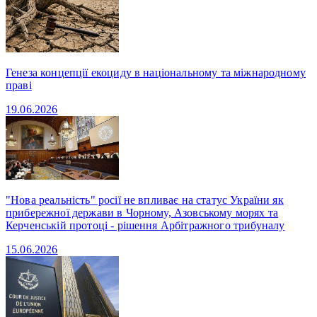
Генеза концепції екоциду в національному та міжнародному
праві
19.06.2026
"Нова реальність" росії не впливає на статус України як
прибережної держави в Чорному, Азовському морях та
Керченській протоці - рішення Арбітражного трибуналу
15.06.2026