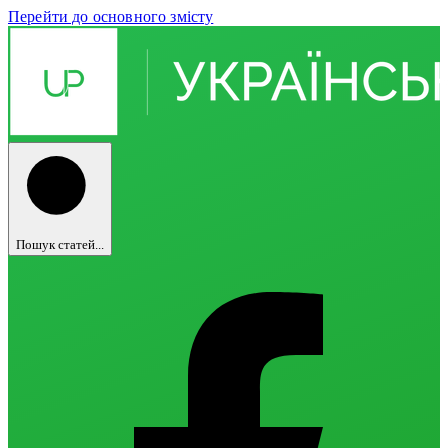
Перейти до основного змісту
Пошук статей...