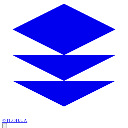
© IT.OD.UA