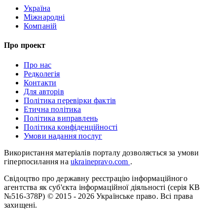
Україна
Міжнародні
Компаній
Про проект
Про нас
Редколегія
Контакти
Для авторів
Політика перевірки фактів
Етична політика
Політика виправлень
Політика конфіденційності
Умови надання послуг
Використання матеріалів порталу дозволяється за умови
гіперпосилання на
ukrainepravo.com
.
Свідоцтво про державну реєстрацію інформаційного
агентства як суб'єкта інформаційної діяльності (серія КВ
№516-378Р)
© 2015 - 2026 Українське право. Всі права
захищені.