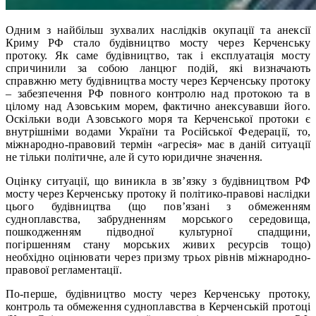
Одним з найбільш зухвалих наслідків окупації та анексії
Криму РФ стало будівництво мосту через Керченську
протоку. Як саме будівництво, так і експлуатація мосту
спричинили за собою ланцюг подій, які визначають
справжню мету будівництва мосту через Керченську протоку
– забезпечення РФ повного контролю над протокою та в
цілому над Азовським морем, фактично анексувавши його.
Оскільки води Азовського моря та Керченської протоки є
внутрішніми водами України та Російської Федерації, то,
міжнародно-правовий термін «агресія» має в даній ситуації
не тільки політичне, але й суто юридичне значення.
Оцінку ситуації, що виникла в зв’язку з будівництвом РФ
мосту через Керченську протоку й політико-правові наслідки
цього будівництва (що пов’язані з обмеженням
судноплавства, забрудненням морського середовища,
пошкодженням підводної культурної спадщини,
погіршенням стану морських живих ресурсів тощо)
необхідно оцінювати через призму трьох рівнів міжнародно-
правової регламентації.
По-перше, будівництво мосту через Керченську протоку,
контроль та обмеження судноплавства в Керченській протоці