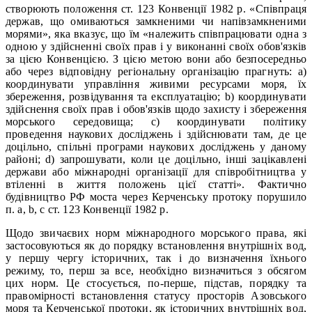
створюють положення ст. 123 Конвенції 1982 р. «Співпраця
держав, що омиваються замкненими чи напівзамкненими
морями», яка вказує, що їм «належить співпрацювати одна з
одною у здійсненні своїх прав і у виконанні своїх обов'язків
за цією Конвенцією. З цією метою вони або безпосередньо
або через відповідну регіональну організацію прагнуть: а)
координувати управління живими ресурсами моря, їх
збереження, розвідування та експлуатацію; b) координувати
здійснення своїх прав і обов'язків щодо захисту і збереження
морського середовища; с) координувати політику
проведення наукових досліджень і здійснювати там, де це
доцільно, спільні програми наукових досліджень у даному
районі; d) запрошувати, коли це доцільно, інші зацікавлені
держави або міжнародні організації для співробітництва у
втіленні в життя положень цієї статті». Фактично
будівництво РФ моста через Керченську протоку порушило
п. а, b, с ст. 123 Конвенції 1982 р.
Щодо звичаєвих норм міжнародного морського права, які
застосовуються як до порядку встановлення внутрішніх вод,
у першу чергу історичних, так і до визначення їхнього
режиму, то, перш за все, необхідно визначиться з обсягом
цих норм. Це стосується, по-перше, підстав, порядку та
правомірності встановлення статусу просторів Азовського
моря та Керченської протоки, як історичних внутрішніх вод,