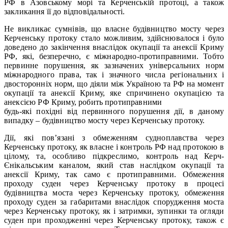
РФ в Азовському морі та Керченській протоці, а також
закликання її до відповідальності.
Не викликає сумнівів, що власне будівництво мосту через
Керченську протоку стало можливим, здійснювалося і було
доведено до закінчення внаслідок окупації та анексії Криму
РФ, які, безперечно, є міжнародно-протиправними. Тобто
первинне порушення, як зазначених універсальних норм
міжнародного права, так і значного числа регіональних і
двосторонніх норм, що діяли між Україною та РФ на момент
окупації та анексії Криму, яке спричинено окупацією та
анексією РФ Криму, робить протиправними
будь-які похідні від первинного порушення дії, в даному
випадку – будівництво мосту через Керченську протоку.
Дії, які пов’язані з обмеженням судноплавства через
Керченську протоку, як власне і контроль РФ над протокою в
цілому, та, особливо підкреслимо, контроль над Керч-
Єнікальським каналом, який став наслідком окупації та
анексії Криму, так само є протиправними. Обмеження
проходу суден через Керченську протоку в процесі
будівництва моста через Керченську протоку, обмеження
проходу суден за габаритами внаслідок спорудження моста
через Керченську протоку, як і затримки, зупинки та огляди
суден при проходженні через Керченську протоку, також є