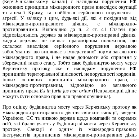
(Керч-Єнікальському каналі) є наслідком порушення РФ
основних принципів міжнародного права внаслідок окупації
та анексії Криму, та найбільш серйозного порушення –
агресії. У зв’язку з цим, будь-які дії, які є похідними від
міжнародно-протиправного діяння, є міжнародно-
протиправними. Відповідно до п. 2 ст. 41 Статей про
відповідальність держав за міжнародно-протиправні діяння,
жодна держава не визнає правомірним положення, що
склалося внаслідок серйозного порушення державою
зобов’язання, що випливає з імперативної норми загального
міжнародного права, і не надає допомоги або сприяння у
збереженні такого стану. Тобто саме будівництво мосту через
Керченську протоку, яке є наслідком порушення РФ
принципів територіальної цілісності, непорушності кордонів,
інших основних принципів міжнародного права, є
міжнародно-протиправним, відповідно до загального
принципу права
Ex in juria jus non oritur
(Неправомірні дії не
можуть бути основою прав для правопорушника).
Про оцінку будівництва мосту через Керченську протоку як
міжнародно-протиправного діяння свідчать санкції, введені
Україною, ЄС та низкою держав щодо компаній та окремих
осіб, які брали участь у будівництві моста через Керченську
протоку. Санкції є одним із міжнародно-правових
інструментів припинення міжнародно-протиправних діянь