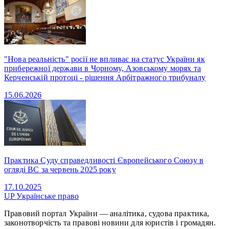
"Нова реальність" росії не впливає на статус України як
прибережної держави в Чорному, Азовському морях та
Керченській протоці - рішення Арбітражного трибуналу
15.06.2026
Практика Суду справедливості Європейського Союзу в
огляді ВС за червень 2025 року
17.10.2025
UP
Українське право
Правовий портал України — аналітика, судова практика,
законотворчість та правові новини для юристів і громадян.