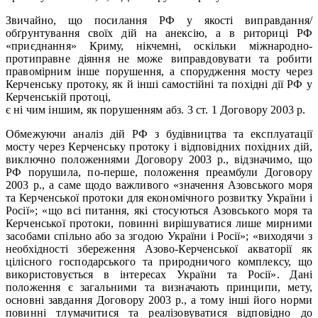
Звичайно, що посилання РФ у якості виправдання/
обґрунтування своїх дій на анексію, а в риториці РФ
«приєднання» Криму, нікчемні, оскільки міжнародно-
протиправне діяння не може виправдовувати та робити
правомірним інше порушення, а спорудження мосту через
Керченську протоку, як й інші самостійні та похідні дії РФ у
Керченській протоці,
є ні чим іншим, як порушенням абз. 3 ст. 1 Договору 2003 р.
Обмежуючи аналіз дій РФ з будівництва та експлуатації
мосту через Керченську протоку і відповідних похідних дій,
виключно положеннями Договору 2003 р., відзначимо, що
РФ порушила, по-перше, положення преамбули Договору
2003 р., а саме щодо важливого «значення Азовського моря
та Керченської протоки для економічного розвитку України і
Росії»; «що всі питання, які стосуються Азовського моря та
Керченської протоки, повинні вирішуватися лише мирними
засобами спільно або за згодою України і Росії»; «виходячи з
необхідності збереження Азово-Керченської акваторії як
цілісного господарського та природничого комплексу, що
використовується в інтересах України та Росії». Дані
положення є загальними та визначають принципи, мету,
основні завдання Договору 2003 р., а тому інші його норми
повинні тлумачитися та реалізовуватися відповідно до