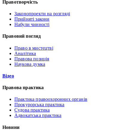
Правотворчість
Законопроекти на розгляді
Прийняті закони
Набули чинності
Правовий погляд
Право в мистецтві
Аналітика
Правова позиція
Наукова думка
Відео
Правова практика
Практика правоохоронних органів
Прокурорська практика
Судова практика
Адвокатська практика
Новини