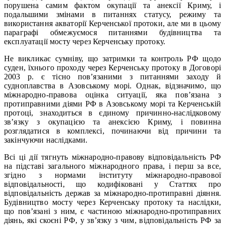
порушена самим фактом окупації та анексії Криму, і
подальшими змінами в питаннях статусу, режиму та
використання акваторії Керченської протоки, але ми в цьому
параграфі обмежуємося питаннями будівництва та
експлуатації мосту через Керченську протоку.
Не викликає сумніву, що затримки та контроль РФ щодо
суден, їхнього проходу через Керченську протоку в Договорі
2003 р. є тісно пов’язаними з питаннями заходу й
судноплавства в Азовському морі. Однак, відзначимо, що
міжнародно-правова оцінка ситуації, яка пов’язана з
протиправними діями РФ в Азовському морі та Керченській
протоці, знаходиться в єдиному причинно-наслідковому
зв’язку з окупацією та анексією Криму, і повинна
розглядатися в комплексі, починаючи від причини та
закінчуючи наслідками.
Всі ці дії тягнуть міжнародно-правову відповідальність РФ
на підставі загального міжнародного права, і перш за все,
згідно з нормами інституту міжнародно-правової
відповідальності, що кодифіковані у Статтях про
відповідальність держав за міжнародно-протиправні діяння.
Будівництво мосту через Керченську протоку та наслідки,
що пов’язані з ним, є частиною міжнародно-протиправних
діянь, які скоєні РФ, у зв’язку з чим, відповідальність РФ за