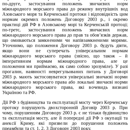
по-друге, застосування положень звичаєвих норм
міжнародного морського права до режиму внутрішніх вод
Азовського моря та Керченської протоки і відповідність цим
нормам окремих положень Договору 2003 р., і окремо
практиці дій РФ в Азовському морі та Керченській протоці;
по-третє, застосування положень звичаєвих норм
міжнародного морського права до прав та обов’язків держав,
що омиваються замкненими чи напівзамкненими морями.
Уточнимо, що положення Договору 2003 р. будуть діяти,
якщо вони не суперечать універсальним нормам
міжнародного морського права (звісно, що також – й
імперативним нормам міжнародного права, але це
положення ми приймаємо, як само собою зрозуміле). У разі
прогалин, наявності неврегульованих питань у Договорі
2003 р. мають застосовуватися універсальні звичаєві норми
міжнародного морського права або локальні звичаєві норми
міжнародного морського права, які вочевидь визнані
Україною та РФ.
Дії РФ з будівництва та експлуатації мосту через Керченську
протоку порушують двохсторонній Договір 2003 р. При
чому, порушенням Договору 2003 р. є не тільки будівництво
та експлуатація мосту, але й попередні дії РФ з окупації та
анексії Криму, які призвели до порушення положень
преамбули та ст. 1, 2, 3 Договору 2003 року.