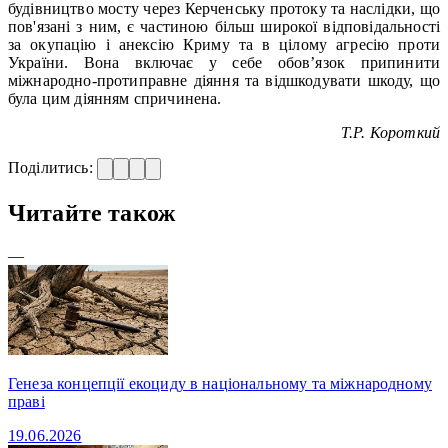
будівництво мосту через Керченську протоку та наслідки, що
пов'язані з ним, є частиною більш широкої відповідальності
за окупацію і анексію Криму та в цілому агресію проти
України. Вона включає у себе обов’язок припинити
міжнародно-протиправне діяння та відшкодувати шкоду, що
була цим діянням спричинена.
Т.Р. Короткий
Поділитись:
Читайте також
—
Генеза концепції екоциду в національному та міжнародному
праві
19.06.2026