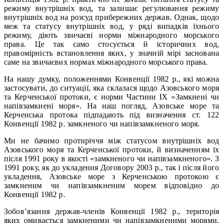
режиму внутрішніх вод, та залишає регулювання режиму
внутрішніх вод на розсуд прибережних держав. Однак, щодо
меж та статусу внутрішніх вод, у ряді випадків їхнього
режиму, діють звичаєві норми міжнародного морського
права. Це так само стосується й історичних вод,
правомірність встановлення яких, у значній мірі заснована
саме на звичаєвих нормах міжнародного морського права.
На нашу думку, положеннями Конвенції 1982 р., які можна
застосувати, до ситуації, яка склалася щодо Азовського моря
та Керченської протоки, є норми Частини IX «Замкнені чи
напівзамкнені моря». На наш погляд, Азовське море та
Керченська протока підпадають під визначення ст. 122
Конвенції 1982 р. замкненого чи напівзамкненого моря.
Ми не бачимо протиріччя між статусом внутрішніх вод
Азовського моря та Керченської протоки, й визначенням їх
після 1991 року в якості «замкненого чи напівзамкненого». З
1991 року, як до укладення Договору 2003 р., так і після його
укладення, Азовське море з Керченською протокою є
замкненим чи напівзамкненим морем відповідно до
Конвенції 1982 р.
Зобов’язання держав-членів Конвенції 1982 р., територія
яких омивається замкненими чи напівзамкненими морями,