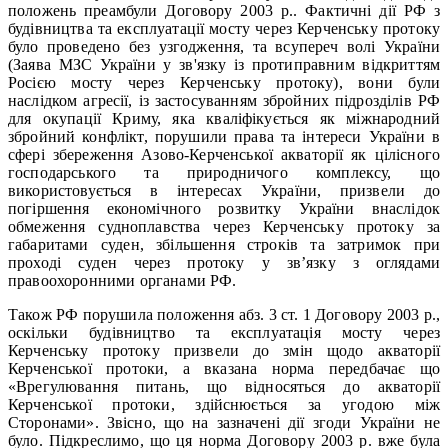
положень преамбули Договору 2003 р.. Фактичні дії РФ з
будівництва та експлуатації мосту через Керченську протоку
було проведено без узгодження, та всупереч волі України
(Заява МЗС України у зв'язку із протиправним відкриттям
Росією мосту через Керченську протоку), вони були
наслідком агресії, із застосуванням збройних підрозділів РФ
для окупації Криму, яка кваліфікується як міжнародний
збройний конфлікт, порушили права та інтереси України в
сфері збереження Азово-Керченської акваторії як цілісного
господарського та природничого комплексу, що
використовується в інтересах України, призвели до
погіршення економічного розвитку України внаслідок
обмеження судноплавства через Керченську протоку за
габаритами суден, збільшення строків та затримок при
проході суден через протоку у зв’язку з оглядами
правоохоронними органами РФ.
Також РФ порушила положення абз. 3 ст. 1 Договору 2003 р.,
оскільки будівництво та експлуатація мосту через
Керченську протоку призвели до змін щодо акваторії
Керченської протоки, а вказана норма передбачає що
«Врегулювання питань, що відносяться до акваторії
Керченської протоки, здійснюється за угодою між
Сторонами». Звісно, що на зазначені дії згоди України не
було. Підкреслимо, що ця норма Договору 2003 р. вже була