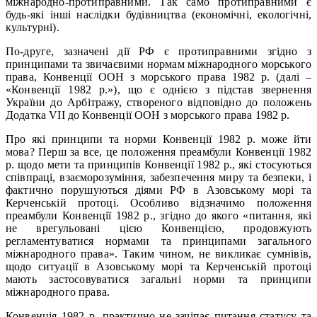
міжнародно-протиправними. Так само протиправними є
будь-які інші наслідки будівництва (економічні, екологічні,
культурні).
По-друге, зазначені дії РФ є протиправними згідно з
принципами та звичаєвими нормам міжнародного морського
права, Конвенції ООН з морського права 1982 р. (далі –
«Конвенції 1982 р.»), що є однією з підстав звернення
України до Арбітражу, створеного відповідно до положень
Додатка VII до Конвенції ООН з морського права 1982 р.
Про які принципи та норми Конвенції 1982 р. може йти
мова? Перш за все, це положення преамбули Конвенції 1982
р. щодо мети та принципів Конвенції 1982 р., які стосуються
співпраці, взаєморозуміння, забезпечення миру та безпеки, і
фактично порушуються діями РФ в Азовському морі та
Керченській протоці. Особливо відзначимо положення
преамбули Конвенції 1982 р., згідно до якого «питання, які
не врегульовані цією Конвенцією, продовжують
регламентуватися нормами та принципами загального
міжнародного права». Таким чином, не викликає сумнівів,
щодо ситуації в Азовському морі та Керченській протоці
мають застосовуватися загальні норми та принципи
міжнародного права.
Конвенція 1982 р. практично не зачіпає питання статусу та