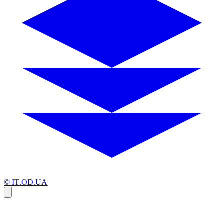
© IT.OD.UA