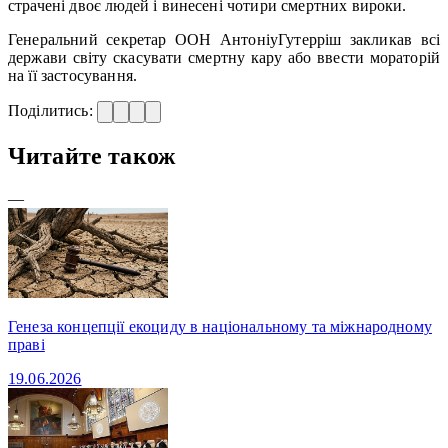
страчені двоє людей і винесені чотири смертних вироки.
Генеральний секретар ООН АнтоніуГутерріш закликав всі
держави світу скасувати смертну кару або ввести мораторій
на її застосування.
Поділитись:
Читайте також
—
Генеза концепції екоциду в національному та міжнародному
праві
19.06.2026