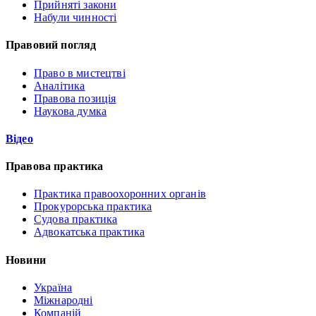
Прийняті закони
Набули чинності
Правовий погляд
Право в мистецтві
Аналітика
Правова позиція
Наукова думка
Відео
Правова практика
Практика правоохоронних органів
Прокурорська практика
Судова практика
Адвокатська практика
Новини
Україна
Міжнародні
Компаній