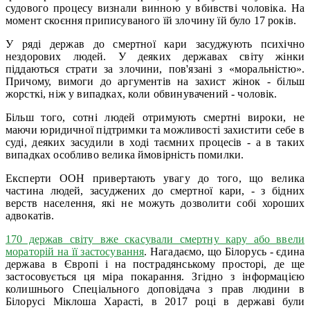
судового процесу визнали винною у вбивстві чоловіка. На
момент скоєння приписуваного їй злочину їй було 17 років.
У ряді держав до смертної кари засуджують психічно
нездорових людей. У деяких державах світу жінки
піддаються страти за злочини, пов'язані з «моральністю».
Причому, вимоги до аргументів на захист жінок - більш
жорсткі, ніж у випадках, коли обвинувачений - чоловік.
Більш того, сотні людей отримують смертні вироки, не
маючи юридичної підтримки та можливості захистити себе в
суді, деяких засудили в ході таємних процесів - а в таких
випадках особливо велика ймовірність помилки.
Експерти ООН привертають увагу до того, що велика
частина людей, засуджених до смертної кари, - з бідних
верств населення, які не можуть дозволити собі хороших
адвокатів.
170 держав світу вже скасували смертну кару або ввели
мораторій на її застосування
. Нагадаємо, що Білорусь - єдина
держава в Європі і на пострадянському просторі, де ще
застосовується ця міра покарання. Згідно з інформацією
колишнього Спеціального доповідача з прав людини в
Білорусі Міклоша Харасті, в 2017 році в державі були