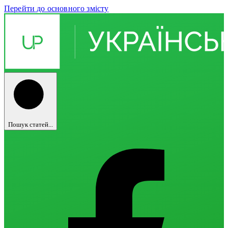
Перейти до основного змісту
Пошук статей...