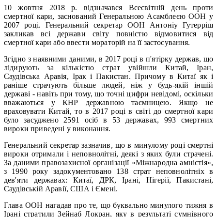
10 жовтня 2018 р. відзначався Всесвітній день проти
смертної кари, заснований Генеральною Асамблеєю ООН у
2007 році. Генеральний секретар ООН Антоніу Гутерріш
закликав всі держави світу повністю відмовитися від
смертної кари або ввести мораторій на її застосування.
Згідно з наявними даними, в 2017 році в п'ятірку держав, що
лідирують за кількістю страт увійшли Китай, Іран,
Саудівська Аравія, Ірак і Пакистан. Причому в Китаї як і
раніше страчують більше людей, ніж у будь-якій іншій
державі - навіть при тому, що точні цифри невідомі, оскільки
вважаються у КНР державною таємницею. Якщо не
враховувати Китай, то в 2017 році в світі до смертної кари
було засуджено 2591 осіб в 53 державах, 993 смертних
вироки приведені у виконання.
Генеральний секретар зазначив, що в минулому році смертні
вироки отримали і неповнолітні, деякі з яких були страчені.
За даними правозахисної організації «Міжнародна амністія»,
з 1990 року задокументовано 138 страт неповнолітніх в
дев'яти державах: Китаї, ДРК, Ірані, Нігерії, Пакистані,
Саудівській Аравії, США і Ємені.
Глава ООН нагадав про те, що буквально минулого тижня в
Ірані стратили Зейнаб Локран, яку в результаті сумнівного