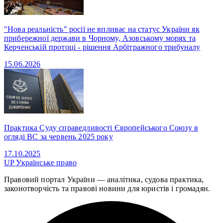
"Нова реальність" росії не впливає на статус України як
прибережної держави в Чорному, Азовському морях та
Керченській протоці - рішення Арбітражного трибуналу
15.06.2026
Практика Суду справедливості Європейського Союзу в
огляді ВС за червень 2025 року
17.10.2025
UP
Українське право
Правовий портал України — аналітика, судова практика,
законотворчість та правові новини для юристів і громадян.