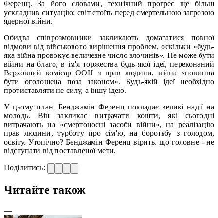
Ференц. За його словами, технічний прогрес ще більш
ускладнив ситуацію: світ стоїть перед смертельною загрозою
ядерної війни.
Обидва співрозмовники закликають домагатися повної
відмови від військового вирішення проблем, оскільки «будь-
яка війна провокує величезне число злочинів». Не може бути
війни на благо, в ім'я торжества будь-якої ідеї, переконаний
Верховний комісар ООН з прав людини, війна «повинна
бути оголошена поза законом». Будь-якій ідеї необхідно
протиставляти не силу, а іншу ідею.
У цьому плані Бенджамін Ференц покладає великі надії на
молодь. Він закликає витрачати кошти, які сьогодні
витрачають на «смертоносні засоби війни», на реалізацію
прав людини, турботу про сім'ю, на боротьбу з голодом,
освіту. Утопічно? Бенджамін Ференц вірить, що головне - не
відступати від поставленої мети.
Поділитись:
Читайте також
—