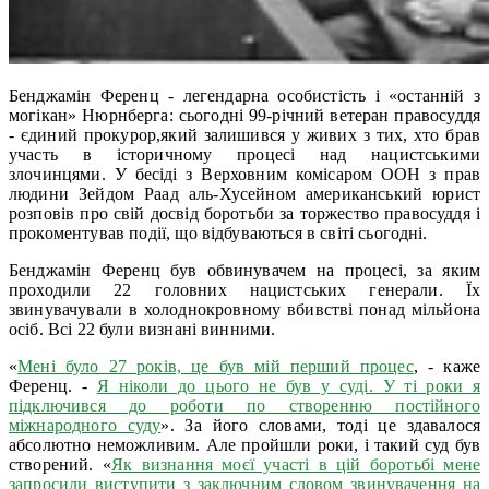
Бенджамін Ференц - легендарна особистість і «останній з
могікан» Нюрнберга: сьогодні 99-річний ветеран правосуддя
- єдиний прокурор,який залишився у живих з тих, хто брав
участь в історичному процесі над нацистськими
злочинцями. У бесіді з Верховним комісаром ООН з прав
людини Зейдом Раад аль-Хусейном американський юрист
розповів про свій досвід боротьби за торжество правосуддя і
прокоментував події, що відбуваються в світі сьогодні.
Бенджамін Ференц був обвинувачем на процесі, за яким
проходили 22 головних нацистських генерали. Їх
звинувачували в холоднокровному вбивстві понад мільйона
осіб. Всі 22 були визнані винними.
«
Мені було 27 років, це був мій перший процес
, - каже
Ференц. -
Я ніколи до цього не був у суді. У ті роки я
підключився до роботи по створенню постійного
міжнародного суду
». За його словами, тоді це здавалося
абсолютно неможливим. Але пройшли роки, і такий суд був
створений. «
Як визнання моєї участі в цій боротьбі мене
запросили виступити з заключним словом звинувачення на