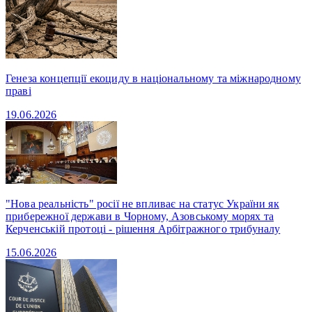
Генеза концепції екоциду в національному та міжнародному
праві
19.06.2026
"Нова реальність" росії не впливає на статус України як
прибережної держави в Чорному, Азовському морях та
Керченській протоці - рішення Арбітражного трибуналу
15.06.2026