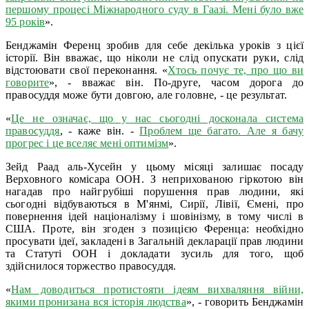
першому процесі Міжнародного суду в Гаазі. Мені було вже
95 років
».
Бенджамін Ференц зробив для себе декілька уроків з цієї
історії. Він вважає, що ніколи не слід опускати руки, слід
відстоювати свої переконання. «
Хтось почує те, про що ви
говорите
», - вважає він. По-друге, часом дорога до
правосуддя може бути довгою, але головне, - це результат.
«
Це не означає, що у нас сьогодні досконала система
правосуддя
, - каже він. -
Проблем ще багато. Але я бачу
прогрес і це вселяє мені оптимізм
».
Зейд Раад аль-Хусейн у цьому місяці залишає посаду
Верховного комісара ООН. З неприхованою гіркотою він
нагадав про найгрубіші порушення прав людини, які
сьогодні відбуваються в М'янмі, Сирії, Лівії, Ємені, про
повернення ідей націоналізму і шовінізму, в тому числі в
США. Проте, він згоден з позицією Ференца: необхідно
просувати ідеї, закладені в Загальній декларації прав людини
та Статуті ООН і докладати зусиль для того, щоб
здійснилося торжество правосуддя.
«
Нам доводиться протистояти ідеям вихваляння війни,
якими пронизана вся історія людства
», - говорить Бенджамін