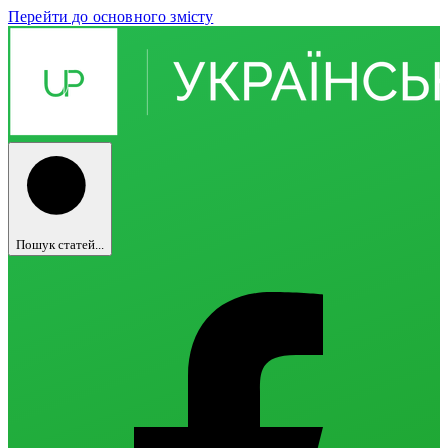
Перейти до основного змісту
Пошук статей...