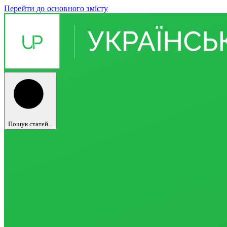
Перейти до основного змісту
Пошук статей...