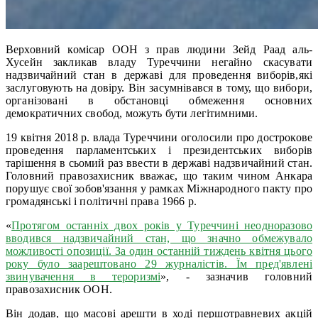
Верховний комісар ООН з прав людини Зейд Раад аль-
Хусейн закликав владу Туреччини негайно скасувати
надзвичайний стан в державі для проведення виборів,які
заслуговують на довіру. Він засумнівався в тому, що вибори,
організовані в обстановці обмеження основних
демократичних свобод, можуть бути легітимними.
19 квітня 2018 р. влада Туреччини оголосили про дострокове
проведення парламентських і президентських виборів
тарішення в сьомий раз ввести в державі надзвичайний стан.
Головний правозахисник вважає, що таким чином Анкара
порушує свої зобов'язання у рамках Міжнародного пакту про
громадянські і політичні права 1966 р.
«
Протягом останніх двох років у Туреччині неодноразово
вводився надзвичайний стан, що значно обмежувало
можливості опозиції. За один останній тиждень квітня цього
року було заарештовано 29 журналістів. Їм пред'явлені
звинувачення в тероризмі
», - зазначив головний
правозахисник ООН.
Він додав, що масові арешти в ході першотравневих акцій