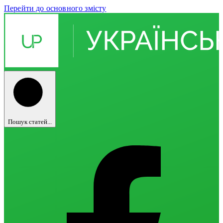
Перейти до основного змісту
Пошук статей...