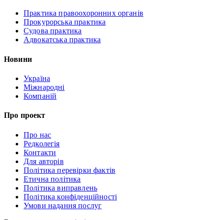
Практика правоохоронних органів
Прокурорська практика
Судова практика
Адвокатська практика
Новини
Україна
Міжнародні
Компаній
Про проект
Про нас
Редколегія
Контакти
Для авторів
Політика перевірки фактів
Етична політика
Політика виправлень
Політика конфіденційності
Умови надання послуг