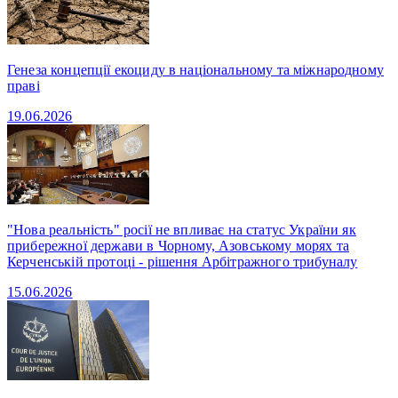
Генеза концепції екоциду в національному та міжнародному
праві
19.06.2026
"Нова реальність" росії не впливає на статус України як
прибережної держави в Чорному, Азовському морях та
Керченській протоці - рішення Арбітражного трибуналу
15.06.2026