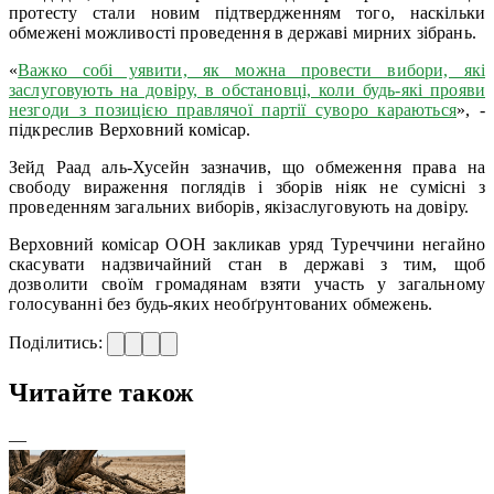
протесту стали новим підтвердженням того, наскільки
обмежені можливості проведення в державі мирних зібрань.
«
Важко собі уявити, як можна провести вибори, які
заслуговують на довіру, в обстановці, коли будь-які прояви
незгоди з позицією правлячої партії суворо караються
», -
підкреслив Верховний комісар.
Зейд Раад аль-Хусейн зазначив, що обмеження права на
свободу вираження поглядів і зборів ніяк не сумісні з
проведенням загальних виборів, якізаслуговують на довіру.
Верховний комісар ООН закликав уряд Туреччини негайно
скасувати надзвичайний стан в державі з тим, щоб
дозволити своїм громадянам взяти участь у загальному
голосуванні без будь-яких необґрунтованих обмежень.
Поділитись:
Читайте також
—