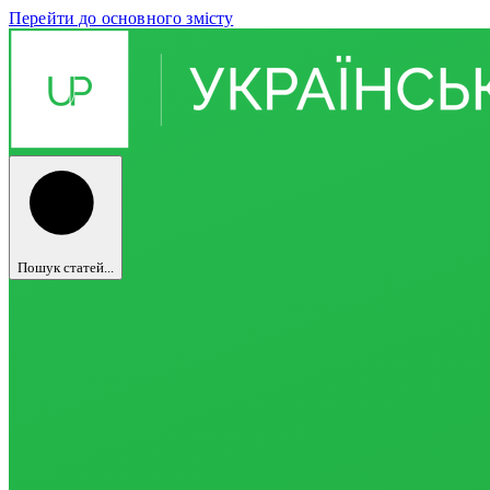
Перейти до основного змісту
Пошук статей...