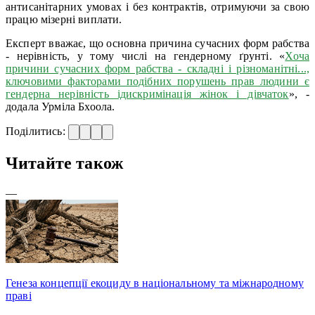
антисанітарних умовах і без контрактів, отримуючи за свою
працю мізерні виплати.
Експерт вважає, що основна причина сучасних форм рабства
- нерівність, у тому числі на гендерному ґрунті. «
Хоча
причини сучасних форм рабства - складні і різноманітні...,
ключовими факторами подібних порушень прав людини є
гендерна нерівність ідискримінація жінок і дівчаток
», -
додала Урміла Бхоола.
Поділитись:
Читайте також
—
Генеза концепції екоциду в національному та міжнародному
праві