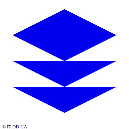
© IT.OD.UA