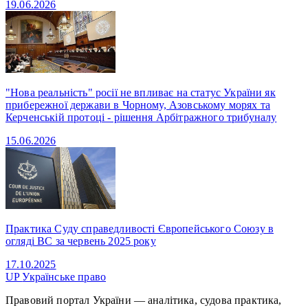
19.06.2026
"Нова реальність" росії не впливає на статус України як
прибережної держави в Чорному, Азовському морях та
Керченській протоці - рішення Арбітражного трибуналу
15.06.2026
Практика Суду справедливості Європейського Союзу в
огляді ВС за червень 2025 року
17.10.2025
UP
Українське право
Правовий портал України — аналітика, судова практика,