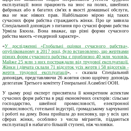
експлуатації: вони працюють на знос на полях, швейних
фабриках або в багатих сім'ях в якості домашньої обслуги,
яка не має ніяких прав. Найбільшою мірою від таких
сучасних форм рабства страждають жінки. Про це заявила
Спеціальний доповідач з питання про сучасні форми рабства
Урміла Бхоола. Вона вважає, що різні форми сучасного
рабства мають «гендерний характер».
«
У дослідженні «Глобальні оцінки сучасного рабства»,
опублікованому в 2017 році, було встановлено, що жертвами
різних форм сучасного рабства є приблизно 40 млн чоловік.
Майже 25 млн з них постраждали від трудової експлуатації.
Жінки і дівчата склали 71 відсоток усіх жертв і 58 відсотків -
жертв трудової експлуатації
», - сказала Спеціальний
доповідач, представляючи 26 жовтня свою щорічну доповідь
делегатам Третього комітету Генеральної Асамблеї ООН.
У цьому році експерт присвятила її конкретним аспектам
сучасних форм рабства в ряді економічних секторів: сільське
господарство, швейної промисловості, електронної
промисловості, готельної індустрії, громадському харчуванні
і роботі на дому. Вона прийшла до висновку, що у всіх цих
сферах жінки, особливо з числа мігрантів, піддаються
експлуатації в набагато більшій ступені, ніж чоловіки.