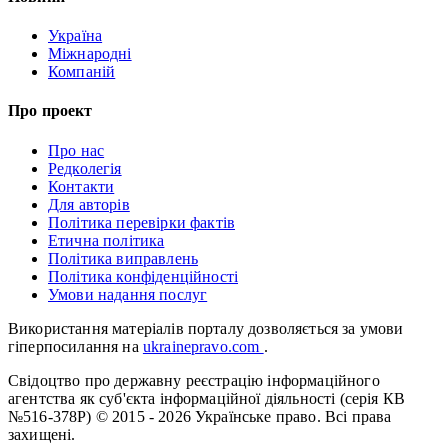
Україна
Міжнародні
Компаній
Про проект
Про нас
Редколегія
Контакти
Для авторів
Політика перевірки фактів
Етична політика
Політика виправлень
Політика конфіденційності
Умови надання послуг
Використання матеріалів порталу дозволяється за умови
гіперпосилання на
ukrainepravo.com
.
Свідоцтво про державну реєстрацію інформаційного
агентства як суб'єкта інформаційної діяльності (серія КВ
№516-378Р)
© 2015 - 2026 Українське право. Всі права
захищені.