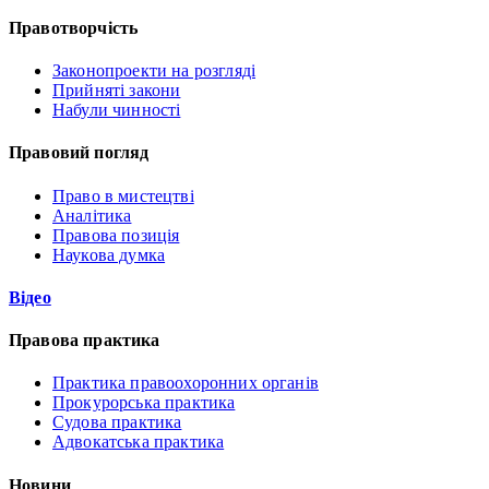
Правотворчість
Законопроекти на розгляді
Прийняті закони
Набули чинності
Правовий погляд
Право в мистецтві
Аналітика
Правова позиція
Наукова думка
Відео
Правова практика
Практика правоохоронних органів
Прокурорська практика
Судова практика
Адвокатська практика
Новини