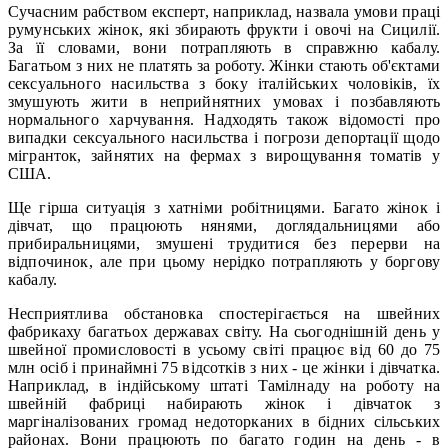
Сучасним рабством експерт, наприклад, назвала умови праці
румунських жінок, які збирають фрукти і овочі на Сицилії.
За її словами, вони потрапляють в справжню кабалу.
Багатьом з них не платять за роботу. Жінки стають об'єктами
сексуального насильства з боку італійських чоловіків, їх
змушують жити в неприйнятних умовах і позбавляють
нормального харчування. Надходять також відомості про
випадки сексуального насильства і погрози депортації щодо
мігранток, зайнятих на фермах з вирощування томатів у
США.
Ще гірша ситуація з хатніми робітницями. Багато жінок і
дівчат, що працюють нянями, доглядальницями або
прибиральницями, змушені трудитися без перерви на
відпочинок, але при цьому нерідко потрапляють у боргову
кабалу.
Несприятлива обстановка спостерігається на швейних
фабрикаху багатьох державах світу. На сьогоднішній день у
швейної промисловості в усьому світі працює від 60 до 75
млн осіб і принаймні 75 відсотків з них - це жінки і дівчатка.
Наприклад, в індійському штаті Тамілнаду на роботу на
швейній фабриці набирають жінок і дівчаток з
маргіналізованих громад недоторканих в бідних сільських
районах. Вони працюють по багато годин на день - в