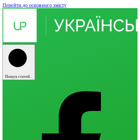
Перейти до основного змісту
Пошук статей...