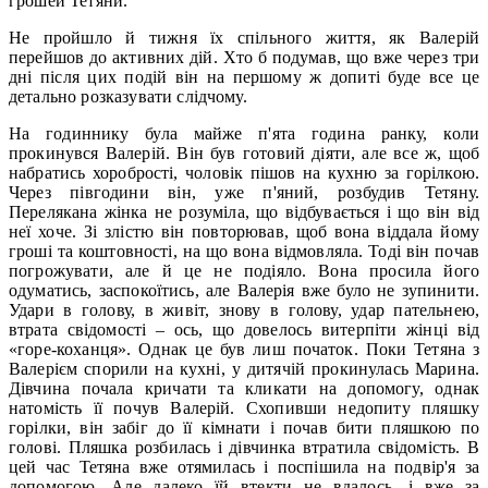
грошей Тетяни.
Не пройшло й тижня їх спільного життя, як Валерій
перейшов до активних дій. Хто б подумав, що вже через три
дні після цих подій він на першому ж допиті буде все це
детально розказувати слідчому.
На годиннику була майже п'ята година ранку, коли
прокинувся Валерій. Він був готовий діяти, але все ж, щоб
набратись хоробрості, чоловік пішов на кухню за горілкою.
Через півгодини він, уже п'яний, розбудив Тетяну.
Перелякана жінка не розуміла, що відбувається і що він від
неї хоче. Зі злістю він повторював, щоб вона віддала йому
гроші та коштовності, на що вона відмовляла. Тоді він почав
погрожувати, але й це не подіяло. Вона просила його
одуматись, заспокоїтись, але Валерія вже було не зупинити.
Удари в голову, в живіт, знову в голову, удар пательнею,
втрата свідомості – ось, що довелось витерпіти жінці від
«горе-коханця». Однак це був лиш початок. Поки Тетяна з
Валерієм спорили на кухні, у дитячій прокинулась Марина.
Дівчина почала кричати та кликати на допомогу, однак
натомість її почув Валерій. Схопивши недопиту пляшку
горілки, він забіг до її кімнати і почав бити пляшкою по
голові. Пляшка розбилась і дівчинка втратила свідомість. В
цей час Тетяна вже отямилась і поспішила на подвір'я за
допомогою. Але далеко їй втекти не вдалось, і вже за