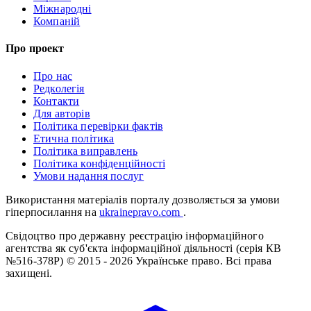
Міжнародні
Компаній
Про проект
Про нас
Редколегія
Контакти
Для авторів
Політика перевірки фактів
Етична політика
Політика виправлень
Політика конфіденційності
Умови надання послуг
Використання матеріалів порталу дозволяється за умови
гіперпосилання на
ukrainepravo.com
.
Свідоцтво про державну реєстрацію інформаційного
агентства як суб'єкта інформаційної діяльності (серія КВ
№516-378Р)
© 2015 - 2026 Українське право. Всі права
захищені.