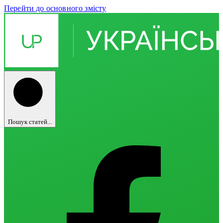
Перейти до основного змісту
Пошук статей...