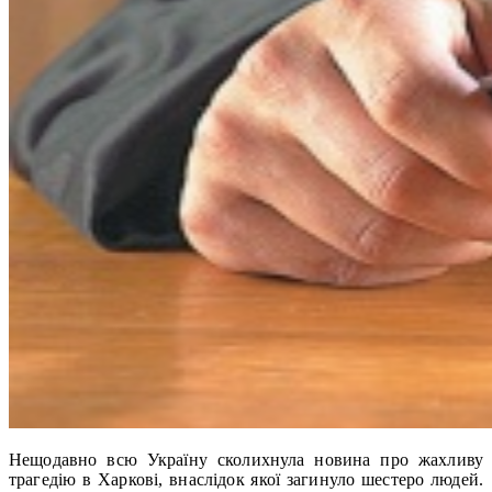
Нещодавно всю Україну сколихнула новина про жахливу
трагедію в Харкові, внаслідок якої загинуло шестеро людей.