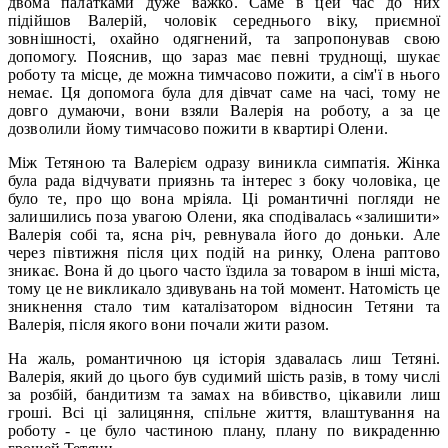
двома палатками дуже важко. Саме в цей час до них
підійшов Валерій, чоловік середнього віку, приємної
зовнішності, охайно одягнений, та запропонував свою
допомогу. Пояснив, що зараз має певні труднощі, шукає
роботу та місце, де можна тимчасово пожити, а сім'ї в нього
немає. Ця допомога була для дівчат саме на часі, тому не
довго думаючи, вони взяли Валерія на роботу, а за це
дозволили йому тимчасово пожити в квартирі Олени.
Між Тетяною та Валерієм одразу виникла симпатія. Жінка
була рада відчувати приязнь та інтерес з боку чоловіка, це
було те, про що вона мріяла. Ці романтичні погляди не
залишились поза увагою Олени, яка сподівалась «залишити»
Валерія собі та, ясна річ, ревнувала його до доньки. Але
через півтижня після цих подій на ринку, Олена раптово
зникає. Вона й до цього часто їздила за товаром в інші міста,
тому це не викликало здивувань на той момент. Натомість це
зникнення стало тим каталізатором відносин Тетяни та
Валерія, після якого вони почали жити разом.
На жаль, романтичною ця історія здавалась лиш Тетяні.
Валерія, який до цього був судимий шість разів, в тому числі
за розбій, бандитизм та замах на вбивство, цікавили лиш
гроші. Всі ці залицяння, спільне життя, влаштування на
роботу - це було частиною плану, плану по викраденню