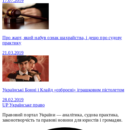
17.07.2019
Про жарт, який набув ознак шахрайства, і дещо про судову
практику
21.03.2019
Українські Бонні і Клайд «озброєні» іграшковим пістолетом
28.02.2019
UP
Українське право
Правовий портал України — аналітика, судова практика,
законотворчість та правові новини для юристів і громадян.