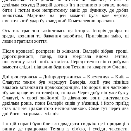
декілька секунд Валерій догнав її з цеглиною в руках, почав
бити і потім вже непритомну заніс до будинку, де добив
молотком. Маринка на цей момент була вже мертва,
смертельний удар був завданий їй металевою праскою.
Ось так трагічно закінчилась ця історія. Історія довіри та
зради, кохання та бажання заробити. Пригрівши змію, ці
люди втратили життя.
Після кровавої розправи із жінками, Валерій зібрав гроші,
дорогоцінності, товар, який зберігала вдома Тетяна,
погрузив у таксі і поїхав з міста. Перед втечею він спробував
замести сліди і підпалив будинок Тетяни та квартиру Олени.
Дніпропетровськ – Дніпродзержинськ – Кременчук – Київ –
Славута: таким був маршрут Валерія, який уже пізніше
вдалось встановити правоохоронцям. По дорозі він частково
збував крадене: то телефон, то одяг. Через добу він уже був у
Славуті, у своєї знайомої. Із дівчиною вони листувались
декілька років, поки Валерій сидів у в'язниці, і його приїзд
став для неї цілковитою несподіванкою. Саме тут через два
дні його і затримала міліція.
По цій справі було близько двадцяти свідків: це і продавці з
ринку, де працювала Тетяна із сім'єю, і сусіди, таксисти,