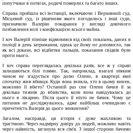
попутчики в потягах, родичі померлих та багато інших.
Справа пройшла всі інстанції, включаючи і Верховний суд.
Місцевий суд, із рішенням якого погодились і інші суди,
призначили Валерію покарання у вигляді довічного
позбавлення волі з конфіскацією всього майна.
І хоч Валерій пізніше відмовився від своїх показань, даних в
поліції в день затримання, однак це йому не допомогло, так
як всі докази, всі відбитки пальців, показання свідків були
проти нього.
І хоч справа переглядалась декілька разів, все ж у справі
залишаються білі плями. Так, наприклад, взагалі ніяким
чином не згадується про долю Олени, в квартирі якої
спочатку жив вбивця. Куди вона зникла, хто в цьому винен,
можливо її вбито? Останній раз син Олени бачив її за
декілька тижнів до вбивства, коли вона навідувалась до
нього в лікарню. Після цього її ніхто не бачив. Чому це
питання не досліджувалось, адже найбільш очевидною є
причетність Валерія до цього зникнення?
Загалом, насправді, ця історія є дуже жахливою та
трагічною. Через надмірну довіру до людей, можливо навіть
через наївність, загинула вся сім'я. З іншої сторони бачимо