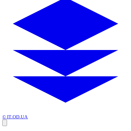
© IT.OD.UA