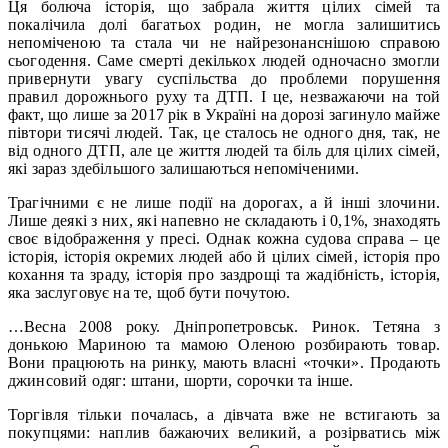
Ця болюча історія, що забрала життя цілих сімей та
покалічила долі багатьох родин, не могла залишитись
непоміченою та стала чи не найрезонанснішою справою
сьогодення. Саме смерті декількох людей одночасно змогли
привернути увагу суспільства до проблеми порушення
правил дорожнього руху та ДТП. І це, незважаючи на той
факт, що лише за 2017 рік в Україні на дорозі загинуло майже
півтори тисячі людей. Так, це сталось не одного дня, так, не
від одного ДТП, але це життя людей та біль для цілих сімей,
які зараз здебільшого залишаються непоміченими.
Трагічними є не лише події на дорогах, а й інші злочини.
Лише деякі з них, які напевно не складають і 0,1%, знаходять
своє відображення у пресі. Однак кожна судова справа – це
історія, історія окремих людей або й цілих сімей, історія про
кохання та зраду, історія про заздрощі та жадібність, історія,
яка заслуговує на те, щоб бути почутою.
…Весна 2008 року. Дніпропетровськ. Ринок. Тетяна з
донькою Мариною та мамою Оленою розбирають товар.
Вони працюють на ринку, мають власні «точки». Продають
джинсовий одяг: штани, шорти, сорочки та інше.
Торгівля тільки почалась, а дівчата вже не встигають за
покупцями: наплив бажаючих великий, а розірватись між