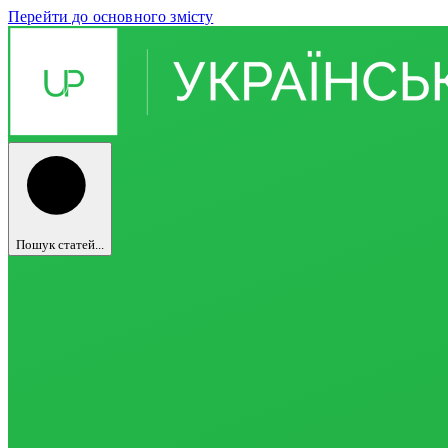
Перейти до основного змісту
Пошук статей...