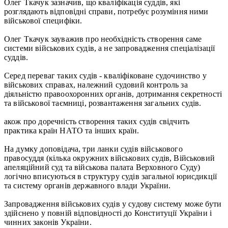
Олег Ткачук зазначив, що кваліфікація суддів, які
розглядають відповідні справи, потребує розуміння ними
військової специфіки.
Олег Ткачук зауважив про необхідність створення саме
системи військових судів, а не запровадження спеціалізації
суддів.
Серед переваг таких судів - кваліфіковане судочинство у
військових справах, належний судовий контроль за
діяльністю правоохоронних органів, дотримання секретності
та військової таємниці, розвантаження загальних судів.
акож про доречність створення таких судів свідчить
практика країн НАТО та інших країн.
На думку доповідача, три ланки судів військового
правосуддя (кілька окружних військових судів, Військовий
апеляційний суд та військова палата Верховного Суду)
логічно вписуються в структуру судів загальної юрисдикції
та систему органів державного влади України.
Запровадження військових судів у судову систему може бути
здійснено у повній відповідності до Конституції України і
чинних законів України.