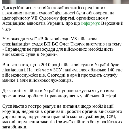
Дискусійні аспекти військової юстиції серед інших
важливих питань судової діяльності були обговорені на
цьогорічному VII Судовому форумі, організованому
Асоціацією адвокатів України, про що
інформує
Верховний
Суд.
У межах дискусії «Військові суди VS військова
спеціалізація» суддя ВП ВС Олег Ткачук виступив на тему
«Справедливе правосуддя для військових: необхідність
військових судів в Україні».
Він зазначив, що в 2010 році військові суди в Україні були
ліквідовані. На той час у ЗСУ налічувалося близько 140 тис.
військовослужбовців. Сьогодні в армії проходить службу
майже 1 млн військовослужбовців.
Десятиліття війни в Україні супроводжується суттєвим
зростанням проблем і правопорушень у військовій сфері.
Суспільство гостро реагує на питання щодо мобілізації,
корупції, недоліки в організації роботи органів військового
управління, порушення прав військовослужбовців, СЗЧ,
масові порушення законів і звичаїв війни з боку російських
загарбників.