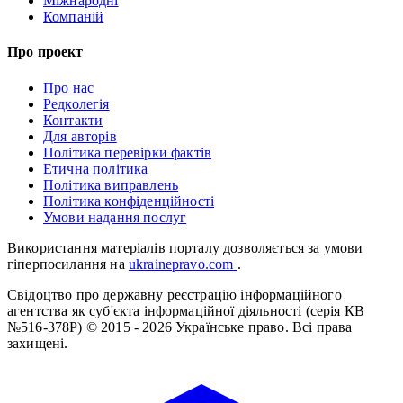
Міжнародні
Компаній
Про проект
Про нас
Редколегія
Контакти
Для авторів
Політика перевірки фактів
Етична політика
Політика виправлень
Політика конфіденційності
Умови надання послуг
Використання матеріалів порталу дозволяється за умови
гіперпосилання на
ukrainepravo.com
.
Свідоцтво про державну реєстрацію інформаційного
агентства як суб'єкта інформаційної діяльності (серія КВ
№516-378Р)
© 2015 - 2026 Українське право. Всі права
захищені.