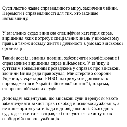
Суспільство жадає справедливого миру, закінчення війни,
Перемоги і справедливості для тих, хто захищає
Батьківщину.
У загальних судах виникла специфічна категорія справ,
вирішення яких потребує спеціальних знань у військовому
праві, а також досвіду життя і діяльності в умовах військової
організації.
Такий досвід і знання повинні забезпечити кваліфіковане і
справедливе вирішення справ військових. У зв’язку із
суттєвим збільшенням проваджень у справах про військові
злочини Вища рада правосуддя, Міністерство оборони
України, Секретаріат РНБО підтримують доцільність
впровадження в Україні військової юстиції і, зокрема,
створення військових судів.
Доповідач акцентував, що військові суди передусім мають
забезпечувати захист прав і свобод військовослужбовців, а
не лише притягувати їх до відповідальності. Сьогодні в
судах десятки тисяч справ, які стосуються захисту прав і
свобод військовослужбовців.