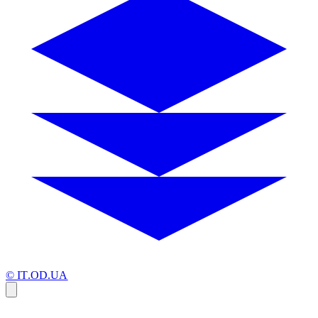
© IT.OD.UA