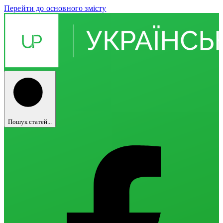
Перейти до основного змісту
Пошук статей...