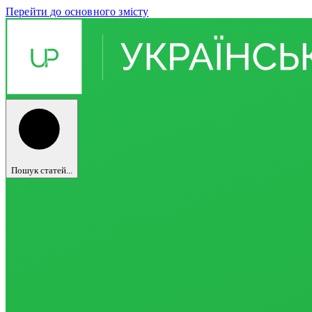
Перейти до основного змісту
Пошук статей...