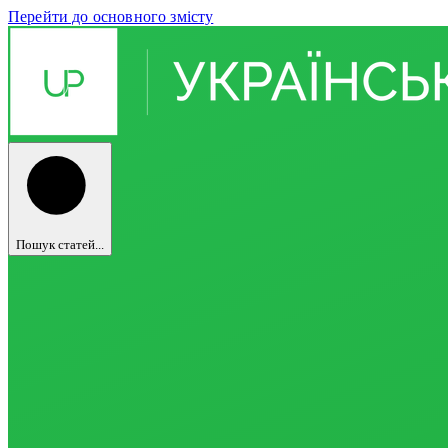
Перейти до основного змісту
Пошук статей...