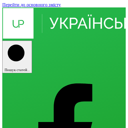
Перейти до основного змісту
Пошук статей...