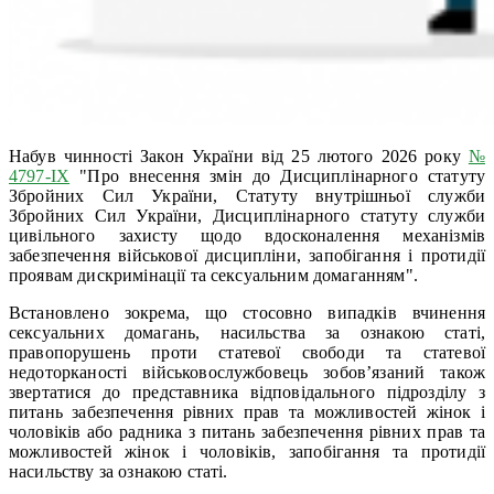
Набув чинності Закон України від 25 лютого 2026 року
№
4797-IX
"Про внесення змін до Дисциплінарного статуту
Збройних Сил України, Статуту внутрішньої служби
Збройних Сил України, Дисциплінарного статуту служби
цивільного захисту щодо вдосконалення механізмів
забезпечення військової дисципліни, запобігання і протидії
проявам дискримінації та сексуальним домаганням".
Встановлено зокрема, що стосовно випадків вчинення
сексуальних домагань, насильства за ознакою статі,
правопорушень проти статевої свободи та статевої
недоторканості військовослужбовець зобов’язаний також
звертатися до представника відповідального підрозділу з
питань забезпечення рівних прав та можливостей жінок і
чоловіків або радника з питань забезпечення рівних прав та
можливостей жінок і чоловіків, запобігання та протидії
насильству за ознакою статі.