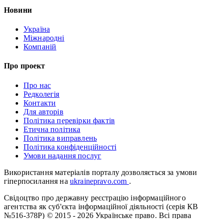
Новини
Україна
Міжнародні
Компаній
Про проект
Про нас
Редколегія
Контакти
Для авторів
Політика перевірки фактів
Етична політика
Політика виправлень
Політика конфіденційності
Умови надання послуг
Використання матеріалів порталу дозволяється за умови
гіперпосилання на
ukrainepravo.com
.
Свідоцтво про державну реєстрацію інформаційного
агентства як суб'єкта інформаційної діяльності (серія КВ
№516-378Р)
© 2015 - 2026 Українське право. Всі права