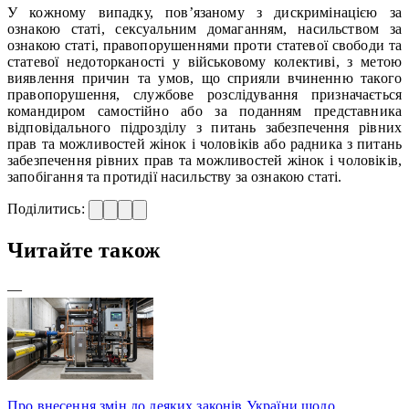
У кожному випадку, пов’язаному з дискримінацією за
ознакою статі, сексуальним домаганням, насильством за
ознакою статі, правопорушеннями проти статевої свободи та
статевої недоторканості у військовому колективі, з метою
виявлення причин та умов, що сприяли вчиненню такого
правопорушення, службове розслідування призначається
командиром самостійно або за поданням представника
відповідального підрозділу з питань забезпечення рівних
прав та можливостей жінок і чоловіків або радника з питань
забезпечення рівних прав та можливостей жінок і чоловіків,
запобігання та протидії насильству за ознакою статі.
Поділитись:
Читайте також
—
Про внесення змін до деяких законів України щодо