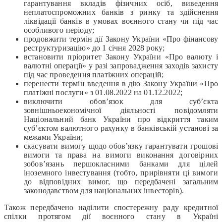
гарантування вкладів фізичних осіб, виведення
неплатоспроможних банків з ринку та здійснення
ліквідації банків в умовах воєнного стану чи під час
особливого періоду;
продовжити термін дії Закону України «Про фінансову
реструктуризацію» до 1 січня 2028 року;
встановити пріоритет Закону України «Про валюту і
валютні операції» у разі запровадження заходів захисту
під час проведення платіжних операцій;
перенести термін введення в дію Закону України «Про
платіжні послуги» з 01.08.2022 на 01.12.2022;
виключити обов’язок для суб’єкта
зовнішньоекономічної діяльності повідомляти
Національний банк України про відкриття таким
суб’єктом валютного рахунку в банківській установі за
межами України;
скасувати вимогу щодо обов’язку гарантувати грошові
вимоги та права на вимоги виконання договірних
зобов’язань першокласними банками для цілей
іноземного інвестування (тобто, прирівняти ці вимоги
до відповідних вимог, що передбачені загальним
законодавством для національних інвесторів).
Також передбачено наділити спостережну раду кредитної
спілки протягом дії воєнного стану в Україні