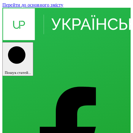
Перейти до основного змісту
Пошук статей...