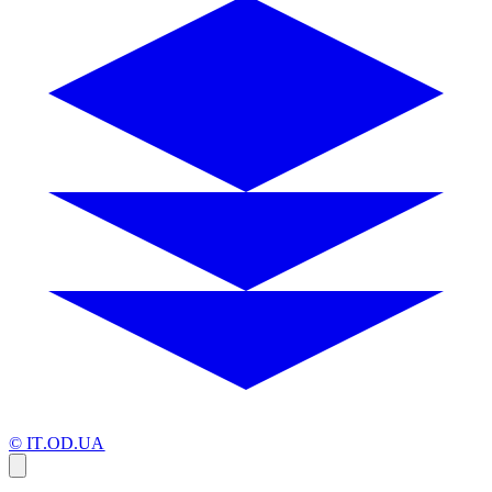
© IT.OD.UA