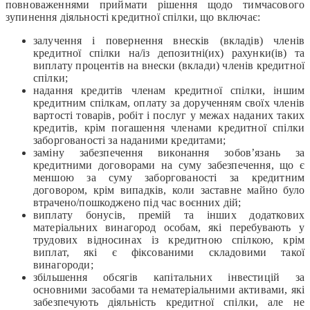
повноваженнями приймати рішення щодо тимчасового
зупинення діяльності кредитної спілки, що включає:
залучення і повернення внесків (вкладів) членів
кредитної спілки на/із депозитні(их) рахунки(ів) та
виплату процентів на внески (вклади) членів кредитної
спілки;
надання кредитів членам кредитної спілки, іншим
кредитним спілкам, оплату за дорученням своїх членів
вартості товарів, робіт і послуг у межах наданих таких
кредитів, крім погашення членами кредитної спілки
заборгованості за наданими кредитами;
заміну забезпечення виконання зобов’язань за
кредитними договорами на суму забезпечення, що є
меншою за суму заборгованості за кредитним
договором, крім випадків, коли заставне майно було
втрачено/пошкоджено під час воєнних дій;
виплату бонусів, премій та інших додаткових
матеріальних винагород особам, які перебувають у
трудових відносинах із кредитною спілкою, крім
виплат, які є фіксованими складовими такої
винагороди;
збільшення обсягів капітальних інвестицій за
основними засобами та нематеріальними активами, які
забезпечують діяльність кредитної спілки, але не