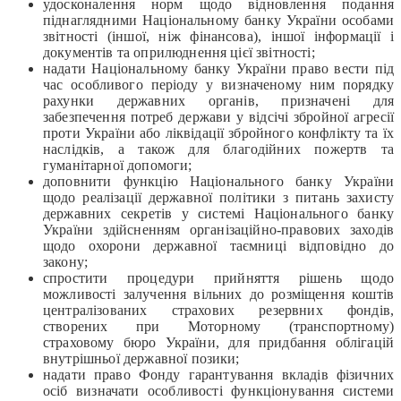
удосконалення норм щодо відновлення подання
піднаглядними Національному банку України особами
звітності (іншої, ніж фінансова), іншої інформації і
документів та оприлюднення цієї звітності;
надати Національному банку України право вести під
час особливого періоду у визначеному ним порядку
рахунки державних органів, призначені для
забезпечення потреб держави у відсічі збройної агресії
проти України або ліквідації збройного конфлікту та їх
наслідків, а також для благодійних пожертв та
гуманітарної допомоги;
доповнити функцію Національного банку України
щодо реалізації державної політики з питань захисту
державних секретів у системі Національного банку
України здійсненням організаційно-правових заходів
щодо охорони державної таємниці відповідно до
закону;
спростити процедури прийняття рішень щодо
можливості залучення вільних до розміщення коштів
централізованих страхових резервних фондів,
створених при Моторному (транспортному)
страховому бюро України, для придбання облігацій
внутрішньої державної позики;
надати право Фонду гарантування вкладів фізичних
осіб визначати особливості функціонування системи