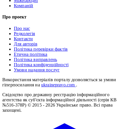
Міжнародні
Компаній
Про проект
Про нас
Редколегія
Контакти
Для авторів
Політика перевірки фактів
Етична політика
Політика виправлень
Політика конфіденційності
Умови надання послуг
Використання матеріалів порталу дозволяється за умови
гіперпосилання на
ukrainepravo.com
.
Свідоцтво про державну реєстрацію інформаційного
агентства як суб'єкта інформаційної діяльності (серія КВ
№516-378Р)
© 2015 - 2026 Українське право. Всі права
захищені.