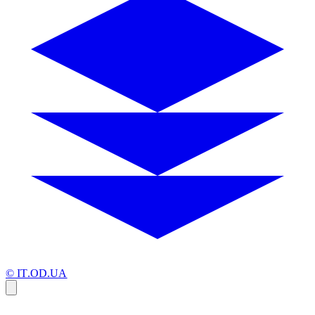
© IT.OD.UA