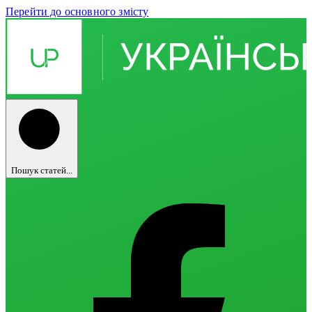
Перейти до основного змісту
Пошук статей...