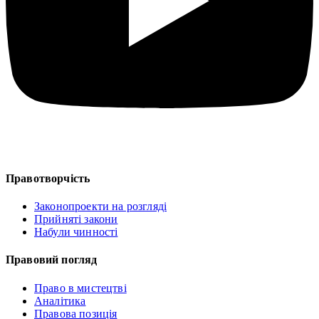
Правотворчість
Законопроекти на розгляді
Прийняті закони
Набули чинності
Правовий погляд
Право в мистецтві
Аналітика
Правова позиція