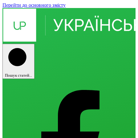
Перейти до основного змісту
Пошук статей...