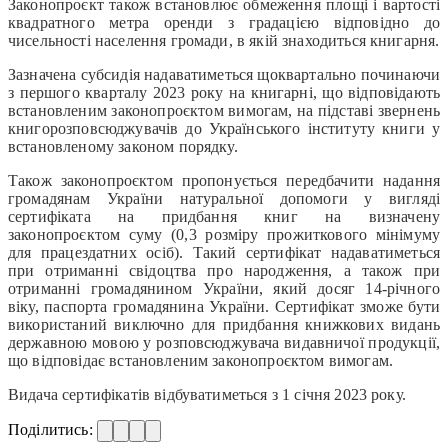
Законопроєкт також встановлює обмеження площі і вартості
квадратного метра оренди з градацією відповідно до
чисельності населення громади, в якій знаходиться книгарня.
Зазначена субсидія надаватиметься щоквартально починаючи
з першого кварталу 2023 року на книгарні, що відповідають
встановленим законопроєктом вимогам, на підставі звернень
книгорозповсюджувачів до Українського інституту книги у
встановленому законом порядку.
Також законопроєктом пропонується передбачити надання
громадянам України натуральної допомоги у вигляді
сертифіката на придбання книг на визначену
законопроєктом суму (0,3 розміру прожиткового мінімуму
для працездатних осіб). Такий сертифікат надаватиметься
при отриманні свідоцтва про народження, а також при
отриманні громадянином України, який досяг 14-річного
віку, паспорта громадянина України. Сертифікат зможе бути
використаний виключно для придбання книжкових видань
державною мовою у розповсюджувача видавничої продукції,
що відповідає встановленим законопроєктом вимогам.
Видача сертифікатів відбуватиметься з 1 січня 2023 року.
Поділитись: