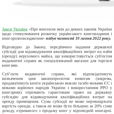
Закон України
«Про внесення змін до деяких законів України
щодо стимулювання розвитку українського книговидання і
книгорозповсюдження»
набув чинності
10 липня
2022 року.
Відповідно до Закону, передбачено надання державної
субсидії для відшкодування кваліфікаційних витрат на найм
(оренду) нерухомого майна, що використовується суб'єктом
видавничої справи як спеціалізований магазин для торгівлі
книгами.
Суб’єкти видавничої справи, які відповідатимуть
визначеним цим законопроєктом вимогам (зокрема,
продаватимуть книги українською мовою та/або мовами ЄС і
мовами корінних народів України з використанням РРО у
книгарнях) отримають гарантоване право на державну
субсидію для відшкодування кваліфікаційних витрат на
оренду приміщення. Сума субсидії не може перевищувати
вартість оренди, а також не може бути більшою за 20% суми
доходу, отриманого з продажу книг у відповідній книгарні.