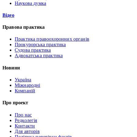
Наукова думка
Відео
Правова практика
Практика правоохоронних органів
Прокурорська практика
Судова практика
Адвокатська практика
Новини
Україна
Міжнародні
Компаній
Про проект
Про нас
Редколегія
Контакти
Для авторів
Політика перевірки фактів