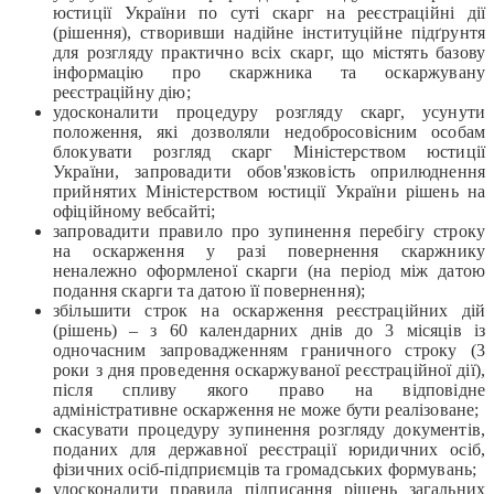
юстиції України по суті скарг на реєстраційні дії
(рішення), створивши надійне інституційне підґрунтя
для розгляду практично всіх скарг, що містять базову
інформацію про скаржника та оскаржувану
реєстраційну дію;
удосконалити процедуру розгляду скарг, усунути
положення, які дозволяли недобросовісним особам
блокувати розгляд скарг Міністерством юстиції
України, запровадити обов'язковість оприлюднення
прийнятих Міністерством юстиції України рішень на
офіційному вебсайті;
запровадити правило про зупинення перебігу строку
на оскарження у разі повернення скаржнику
неналежно оформленої скарги (на період між датою
подання скарги та датою її повернення);
збільшити строк на оскарження реєстраційних дій
(рішень) – з 60 календарних днів до 3 місяців із
одночасним запровадженням граничного строку (3
роки з дня проведення оскаржуваної реєстраційної дії),
після спливу якого право на відповідне
адміністративне оскарження не може бути реалізоване;
скасувати процедуру зупинення розгляду документів,
поданих для державної реєстрації юридичних осіб,
фізичних осіб-підприємців та громадських формувань;
удосконалити правила підписання рішень загальних