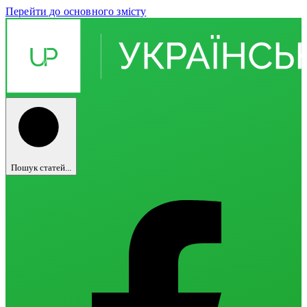
Перейти до основного змісту
Пошук статей...