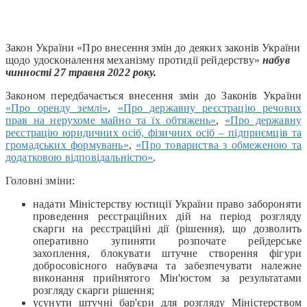
Закон України «Про внесення змін до деяких законів України
щодо удосконалення механізму протидії рейдерству»
набув
чинності 27 травня 2022 року.
Законом передбачається внесення змін до Законів України
«Про оренду землі»
,
«Про державну реєстрацію речових
прав на нерухоме майно та їх обтяжень»
,
«Про державну
реєстрацію юридичних осіб, фізичних осіб – підприємців та
громадських формувань»
,
«
Про товариства з обмеженою та
додатковою відповідальністю»
.
Головні зміни:
надати Міністерству юстиції України право забороняти
проведення реєстраційних дій на період розгляду
скарги на реєстраційні дії (рішення), що дозволить
оперативно зупиняти розпочате рейдерське
захоплення, блокувати штучне створення фігури
добросовісного набувача та забезпечувати належне
виконання прийнятого Мін'юстом за результатами
розгляду скарги рішення;
усунути штучні бар'єри для розгляду Міністерством