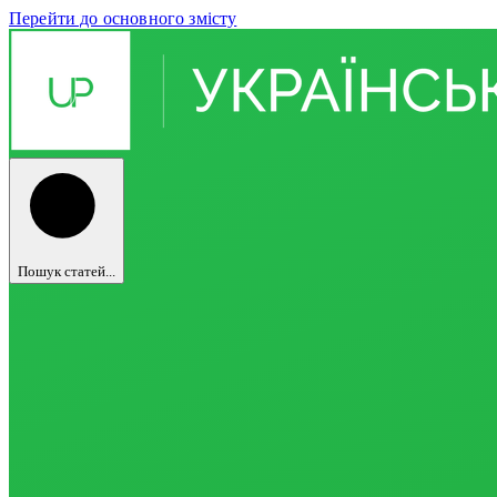
Перейти до основного змісту
Пошук статей...