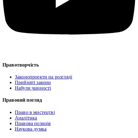
Правотворчість
Законопроекти на розгляді
Прийняті закони
Набули чинності
Правовий погляд
Право в мистецтві
Аналітика
Правова позиція
Наукова думка