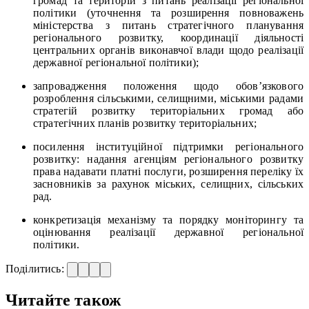
громад та територій з питань реалізації регіональної
політики (уточнення та розширення повноважень
міністерства з питань стратегічного планування
регіонального розвитку, координації діяльності
центральних органів виконавчої влади щодо реалізації
державної регіональної політики);
запровадження положення щодо обов’язкового
розроблення сільськими, селищними, міськими радами
стратегій розвитку територіальних громад або
стратегічних планів розвитку територіальних;
посилення інституційної підтримки регіонального
розвитку: надання агенціям регіонального розвитку
права надавати платні послуги, розширення переліку їх
засновників за рахунок міських, селищних, сільських
рад.
конкретизація механізму та порядку моніторингу та
оцінювання реалізації державної регіональної
політики.
Поділитись:
Читайте також