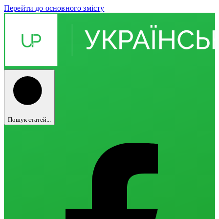
Перейти до основного змісту
Пошук статей...