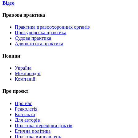
Відео
Правова практика
Практика правоохоронних органів
Прокурорська практика
Судова практика
Адвокатська практика
Новини
Україна
Міжнародні
Компаній
Про проект
Про нас
Редколегія
Контакти
Для авторів
Політика перевірки фактів
Етична політика
Політика виправлень