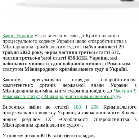
Закон України
«Про внесення змін до Кримінального
процесуального кодексу України щодо співробітництва з
Міжнародним кримінальним судом»
набув чинності 20
травня 2022 року, окрім частини третьої статті 617,
частин третьої-п’ятої статті 636 КПК України, які
набирають чинності з дня набрання чинності Римським
статутом Міжнародного кримінального суду в Україні.
Законом врегульовано порядок співробітництва
компетентних органів державної влади України з
Міжнародним кримінальним судом відповідно до
Частини 9
Римського статуту Міжнародного кримінального суду
.
Вносяться зміни до статей
183
і
208
Кримінального
процесуального кодексу України, а також доповнити Кодекс
2
новим розділом ІХ
«Особливості співробітництва з
Міжнародним кримінальним судом».
У новому розділі КПК визначено порядок: