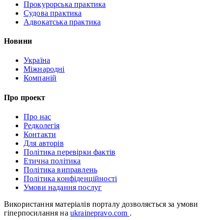
Прокурорська практика
Судова практика
Адвокатська практика
Новини
Україна
Міжнародні
Компаній
Про проект
Про нас
Редколегія
Контакти
Для авторів
Політика перевірки фактів
Етична політика
Політика виправлень
Політика конфіденційності
Умови надання послуг
Використання матеріалів порталу дозволяється за умови
гіперпосилання на
ukrainepravo.com
.