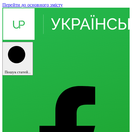
Перейти до основного змісту
Пошук статей...