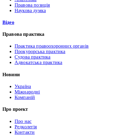
Правова позиція
Наукова думка
Відео
Правова практика
Практика правоохоронних органів
Прокурорська практика
Судова практика
Адвокатська практика
Новини
Україна
Міжнародні
Компаній
Про проект
Про нас
Редколегія
Контакти