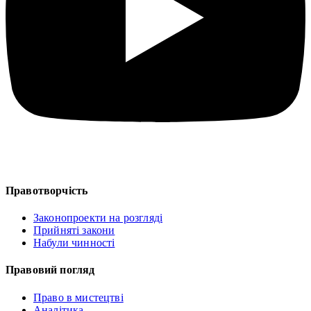
Правотворчість
Законопроекти на розгляді
Прийняті закони
Набули чинності
Правовий погляд
Право в мистецтві
Аналітика