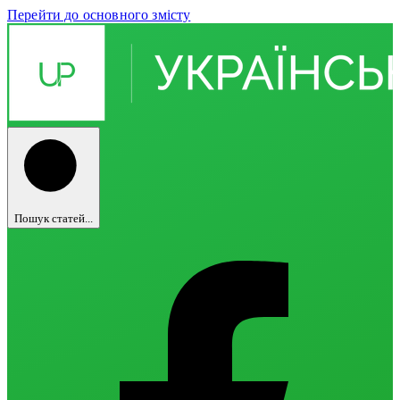
Перейти до основного змісту
Пошук статей...