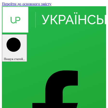
Перейти до основного змісту
Пошук статей...