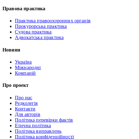
Правова практика
Практика правоохоронних органів
Прокурорська практика
Судова практика
Адвокатська практика
Новини
Україна
Міжнародні
Компаній
Про проект
Про нас
Редколегія
Контакти
Для авторів
Політика перевірки фактів
Етична політика
Політика виправлень
Політика конфіденційності