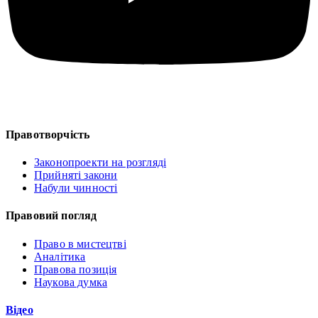
Правотворчість
Законопроекти на розгляді
Прийняті закони
Набули чинності
Правовий погляд
Право в мистецтві
Аналітика
Правова позиція
Наукова думка
Відео