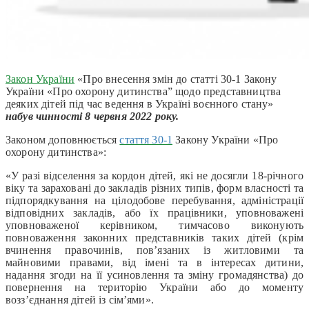
Закон України
«Про внесення змін до статті 30-1 Закону
України «Про охорону дитинства” щодо представництва
деяких дітей під час ведення в Україні воєнного стану»
набув чинності
8 червня
2022 року.
Законом доповнюється
стаття 30-1
Закону України «Про
охорону дитинства»:
«У разі відселення за кордон дітей, які не досягли 18-річного
віку та зараховані до закладів різних типів, форм власності та
підпорядкування на цілодобове перебування, адміністрації
відповідних закладів, або їх працівники, уповноважені
уповноваженої керівником, тимчасово виконують
повноваження законних представників таких дітей (крім
вчинення правочинів, пов’язаних із житловими та
майновими правами, від імені та в інтересах дитини,
надання згоди на її усиновлення та зміну громадянства) до
повернення на територію України або до моменту
возз’єднання дітей із сім’ями».