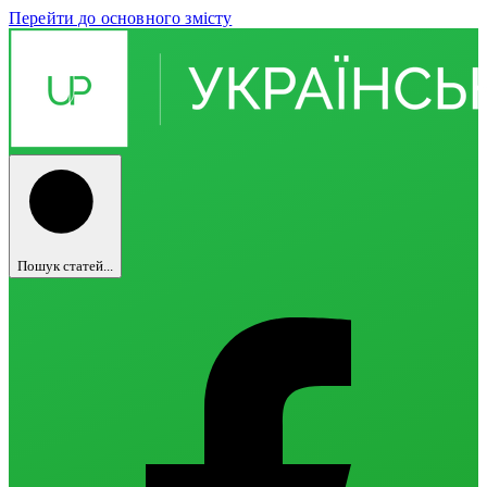
Перейти до основного змісту
Пошук статей...