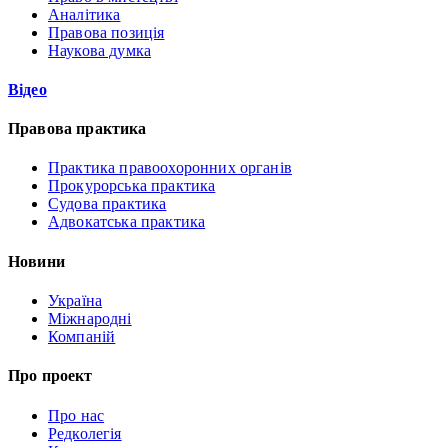
Аналітика
Правова позиція
Наукова думка
Відео
Правова практика
Практика правоохоронних органів
Прокурорська практика
Судова практика
Адвокатська практика
Новини
Україна
Міжнародні
Компаній
Про проект
Про нас
Редколегія