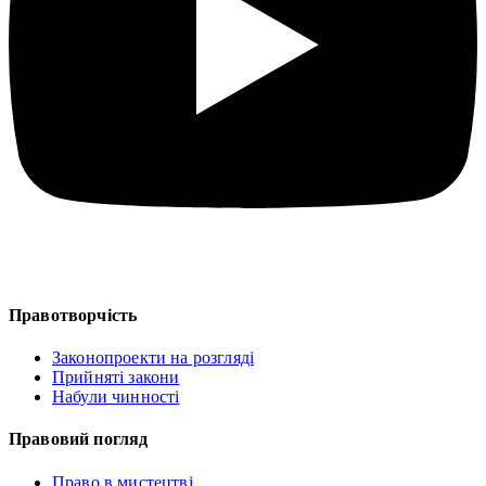
Правотворчість
Законопроекти на розгляді
Прийняті закони
Набули чинності
Правовий погляд
Право в мистецтві