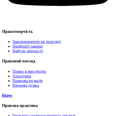
Правотворчість
Законопроекти на розгляді
Прийняті закони
Набули чинності
Правовий погляд
Право в мистецтві
Аналітика
Правова позиція
Наукова думка
Відео
Правова практика
Практика правоохоронних органів