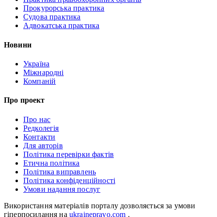
Прокурорська практика
Судова практика
Адвокатська практика
Новини
Україна
Міжнародні
Компаній
Про проект
Про нас
Редколегія
Контакти
Для авторів
Політика перевірки фактів
Етична політика
Політика виправлень
Політика конфіденційності
Умови надання послуг
Використання матеріалів порталу дозволяється за умови
гіперпосилання на
ukrainepravo.com
.