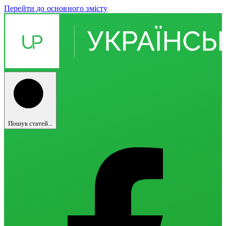
Перейти до основного змісту
Пошук статей...