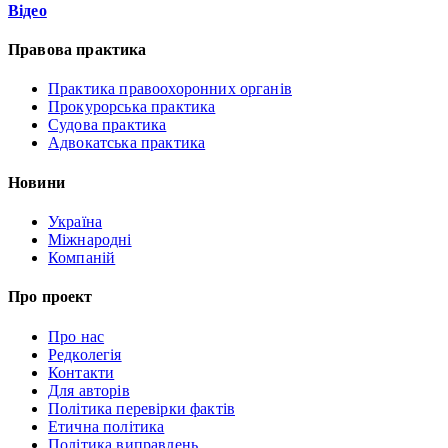
Відео
Правова практика
Практика правоохоронних органів
Прокурорська практика
Судова практика
Адвокатська практика
Новини
Україна
Міжнародні
Компаній
Про проект
Про нас
Редколегія
Контакти
Для авторів
Політика перевірки фактів
Етична політика
Політика виправлень