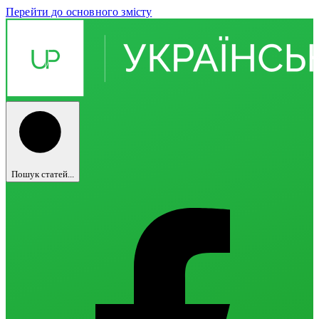
Перейти до основного змісту
Пошук статей...