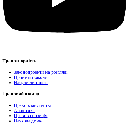
Правотворчість
Законопроекти на розгляді
Прийняті закони
Набули чинності
Правовий погляд
Право в мистецтві
Аналітика
Правова позиція
Наукова думка