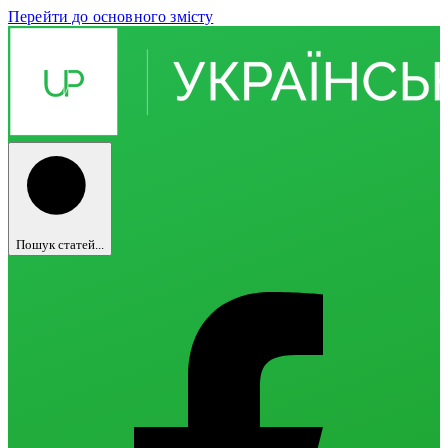
Перейти до основного змісту
Пошук статей...