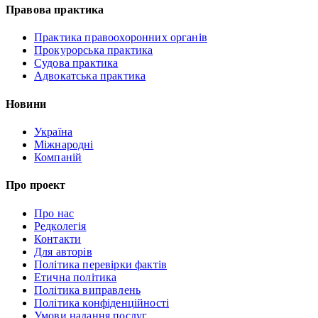
Правова практика
Практика правоохоронних органів
Прокурорська практика
Судова практика
Адвокатська практика
Новини
Україна
Міжнародні
Компаній
Про проект
Про нас
Редколегія
Контакти
Для авторів
Політика перевірки фактів
Етична політика
Політика виправлень
Політика конфіденційності
Умови надання послуг