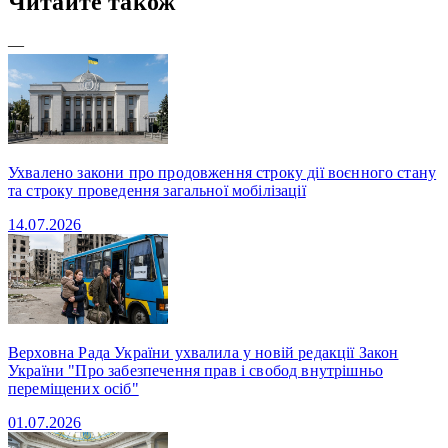
Читайте також
—
Ухвалено закони про продовження строку дії воєнного стану
та строку проведення загальної мобілізації
14.07.2026
Верховна Рада України ухвалила у новій редакції Закон
України "Про забезпечення прав і свобод внутрішньо
переміщених осіб"
01.07.2026