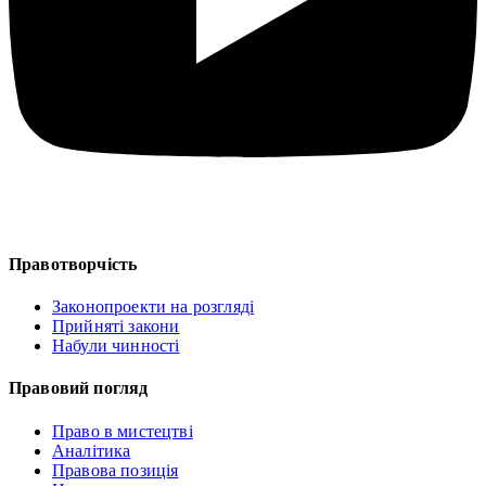
Правотворчість
Законопроекти на розгляді
Прийняті закони
Набули чинності
Правовий погляд
Право в мистецтві
Аналітика
Правова позиція