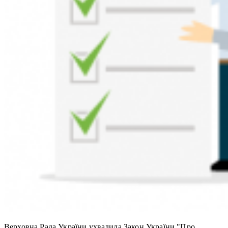
Верховна Рада України ухвалила Закон України "Про