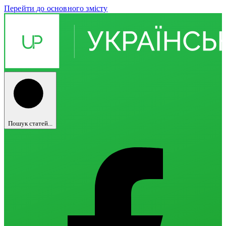
Перейти до основного змісту
Пошук статей...