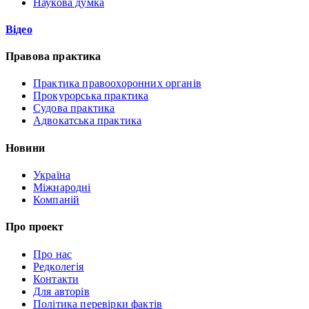
Наукова думка
Відео
Правова практика
Практика правоохоронних органів
Прокурорська практика
Судова практика
Адвокатська практика
Новини
Україна
Міжнародні
Компаній
Про проект
Про нас
Редколегія
Контакти
Для авторів
Політика перевірки фактів