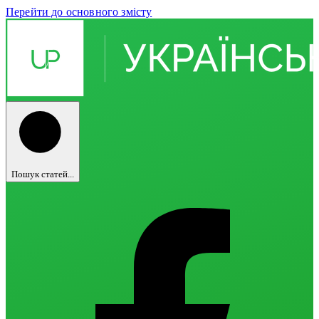
Перейти до основного змісту
Пошук статей...