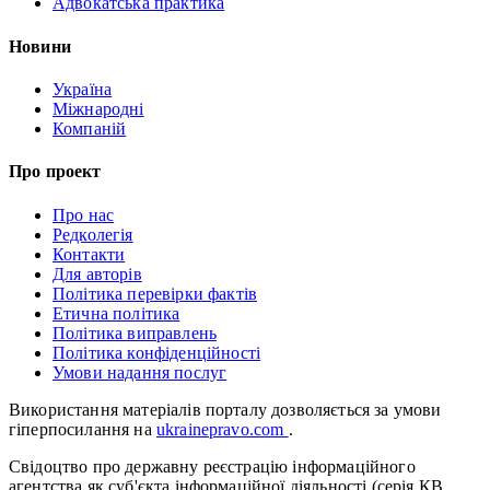
Адвокатська практика
Новини
Україна
Міжнародні
Компаній
Про проект
Про нас
Редколегія
Контакти
Для авторів
Політика перевірки фактів
Етична політика
Політика виправлень
Політика конфіденційності
Умови надання послуг
Використання матеріалів порталу дозволяється за умови
гіперпосилання на
ukrainepravo.com
.
Свідоцтво про державну реєстрацію інформаційного
агентства як суб'єкта інформаційної діяльності (серія КВ