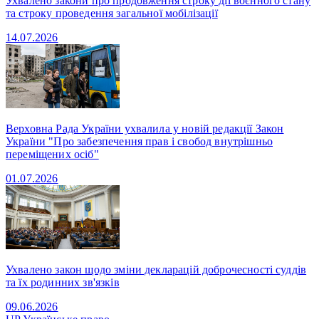
Ухвалено закони про продовження строку дії воєнного стану
та строку проведення загальної мобілізації
14.07.2026
Верховна Рада України ухвалила у новій редакції Закон
України "Про забезпечення прав і свобод внутрішньо
переміщених осіб"
01.07.2026
Ухвалено закон щодо зміни декларацій доброчесності суддів
та їх родинних зв'язків
09.06.2026