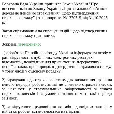
Верховна Рада України прийняла Закон України "Про
внесення змін до Закону України „Про загальнообов’язкове
державне пенсійне страхування” щодо підтвердження
страхового стажу" ( законопроєкт №13705-Д від 31.10.2025
р.).
Закон спрямований на спрощення дій щодо підтвердження
страхового стажу працівника.
Зокрема
передбачено
;
1) обов’язок Пенсійного фонду України інформувати особу у
разі відсутності в публічних електронних реєстрах
відомостей, необхідних для призначення (перерахунку)
пенсії, а також про порядок підтвердження страхового стажу,
у тому числі у судовому порядку;
2) зарахування до страхового стажу для визначення права на
пенсію періодів роботи, за які не сплачено страхові внески,
за наявності у страхувальника заборгованості зі сплати
страхових внесків і за умови подання ним за такі періоди
звітності;
3) за відсутності трудової книжки або відповідних записів у
ній стаж роботи встановлюється на підставі: