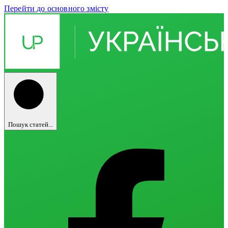
Перейти до основного змісту
Пошук статей...