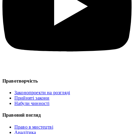
Правотворчість
Законопроекти на розгляді
Прийняті закони
Набули чинності
Правовий погляд
Право в мистецтві
Аналітика