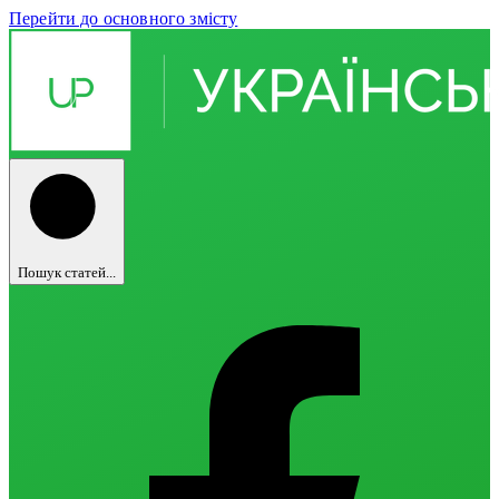
Перейти до основного змісту
Пошук статей...