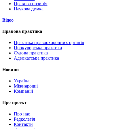
Правова позиція
Наукова думка
Відео
Правова практика
Практика правоохоронних органів
Прокурорська практика
Судова практика
Адвокатська практика
Новини
Україна
Міжнародні
Компаній
Про проект
Про нас
Редколегія
Контакти