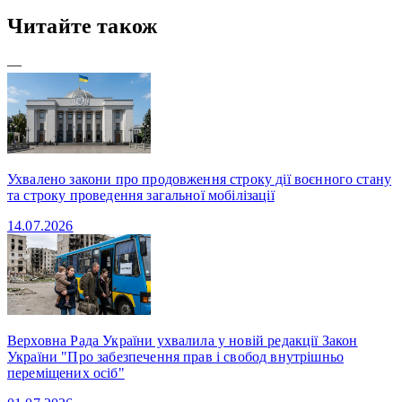
Читайте також
—
Ухвалено закони про продовження строку дії воєнного стану
та строку проведення загальної мобілізації
14.07.2026
Верховна Рада України ухвалила у новій редакції Закон
України "Про забезпечення прав і свобод внутрішньо
переміщених осіб"