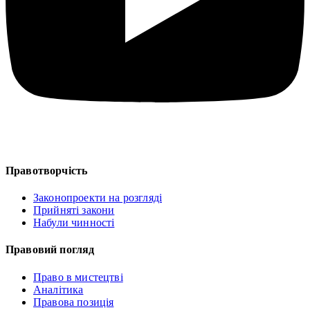
Правотворчість
Законопроекти на розгляді
Прийняті закони
Набули чинності
Правовий погляд
Право в мистецтві
Аналітика
Правова позиція