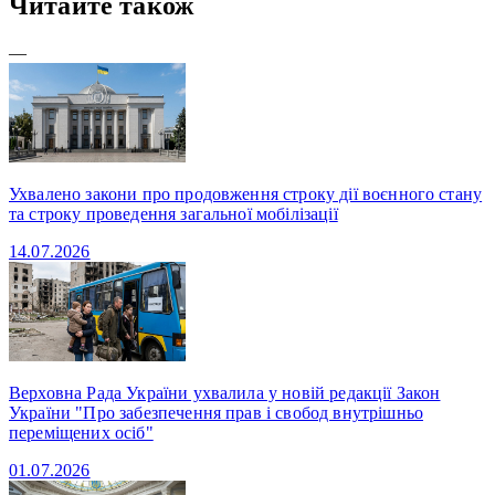
Читайте також
—
Ухвалено закони про продовження строку дії воєнного стану
та строку проведення загальної мобілізації
14.07.2026
Верховна Рада України ухвалила у новій редакції Закон
України "Про забезпечення прав і свобод внутрішньо
переміщених осіб"
01.07.2026