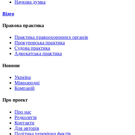
Наукова думка
Відео
Правова практика
Практика правоохоронних органів
Прокурорська практика
Судова практика
Адвокатська практика
Новини
Україна
Міжнародні
Компаній
Про проект
Про нас
Редколегія
Контакти
Для авторів
Політика перевірки фактів