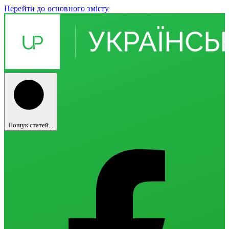
Перейти до основного змісту
Пошук статей...