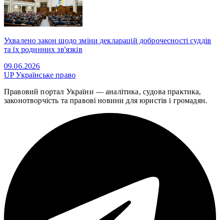
Ухвалено закон щодо зміни декларацій доброчесності суддів
та їх родинних зв'язків
09.06.2026
UP
Українське право
Правовий портал України — аналітика, судова практика,
законотворчість та правові новини для юристів і громадян.