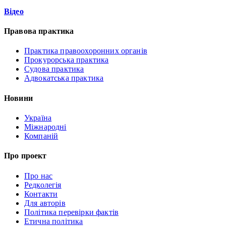
Відео
Правова практика
Практика правоохоронних органів
Прокурорська практика
Судова практика
Адвокатська практика
Новини
Україна
Міжнародні
Компаній
Про проект
Про нас
Редколегія
Контакти
Для авторів
Політика перевірки фактів
Етична політика