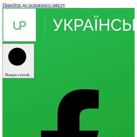
Перейти до основного змісту
Пошук статей...