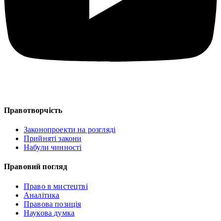
Правотворчість
Законопроекти на розгляді
Прийняті закони
Набули чинності
Правовий погляд
Право в мистецтві
Аналітика
Правова позиція
Наукова думка