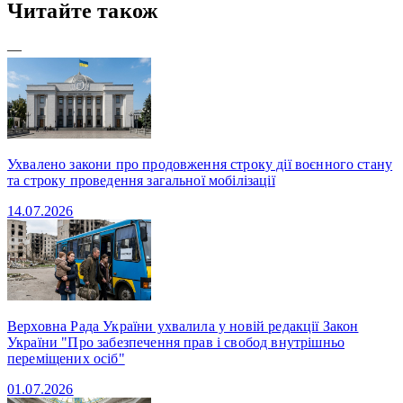
Читайте також
—
Ухвалено закони про продовження строку дії воєнного стану
та строку проведення загальної мобілізації
14.07.2026
Верховна Рада України ухвалила у новій редакції Закон
України "Про забезпечення прав і свобод внутрішньо
переміщених осіб"
01.07.2026