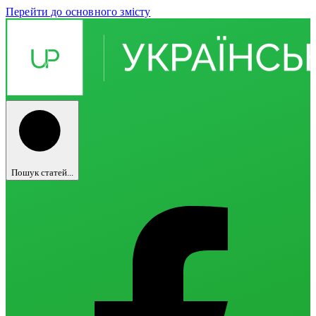
Перейти до основного змісту
Пошук статей...