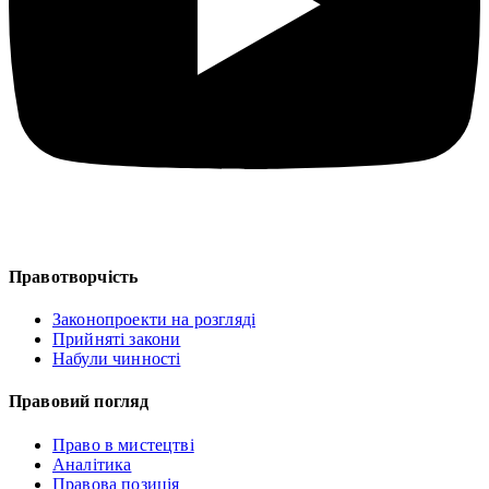
Правотворчість
Законопроекти на розгляді
Прийняті закони
Набули чинності
Правовий погляд
Право в мистецтві
Аналітика
Правова позиція