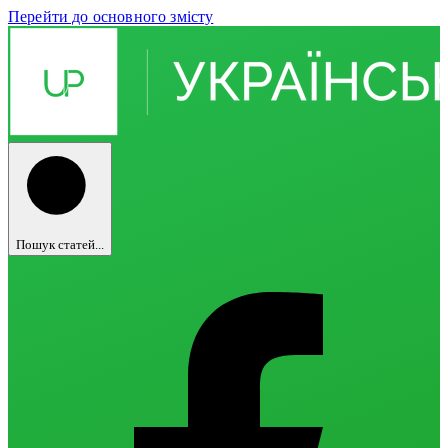
Перейти до основного змісту
Пошук статей...