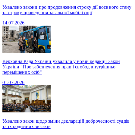
Ухвалено закони про продовження строку дії воєнного стану
та строку проведення загальної мобілізації
14.07.2026
Верховна Рада України ухвалила у новій редакції Закон
України "Про забезпечення прав і свобод внутрішньо
переміщених осіб"
01.07.2026
Ухвалено закон щодо зміни декларацій доброчесності суддів
та їх родинних зв'язків