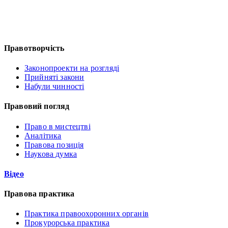
Правотворчість
Законопроекти на розгляді
Прийняті закони
Набули чинності
Правовий погляд
Право в мистецтві
Аналітика
Правова позиція
Наукова думка
Відео
Правова практика
Практика правоохоронних органів
Прокурорська практика