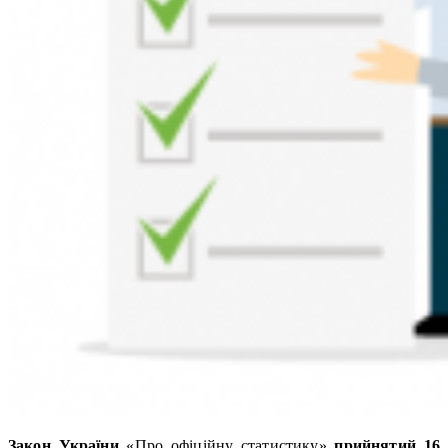
Закон України
«Про офіційну статистику»
прийнятий 16