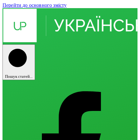
Перейти до основного змісту
Пошук статей...